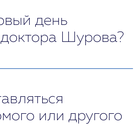
рвый день
 доктора Шурова?
ческую помощь, узнать предварительный
ческое и нейропсихологическое обследование,
ихотропные препараты.
тавляться
омого или другого