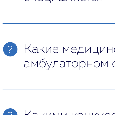
Нет. Даже если больной отказывается о
знакомого, психолога или другого спе
Какие медицинс
амбулаторном 
В клинике доктора Шурова оказываютс
(панических атак, неврозов, обсессив
(реабилитация) и психологические (клин