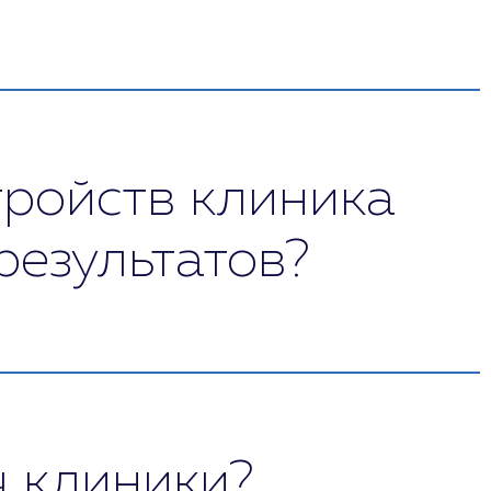
Мы – в числе немногих центров в России,
ейронной миографии, транскраниальной
тройств клиника
результатов?
ях удается достигнуть максимального результата
учае.
ч клиники?