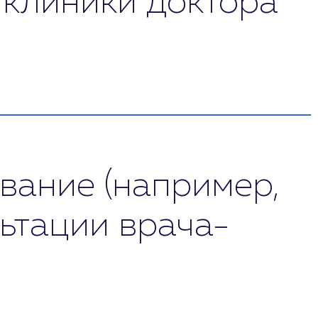
 клиники доктора
тывает программу лечения и дает
 психических расстройств.
 (личность) и социальным (окружение)
вание (например,
ьтации врача-