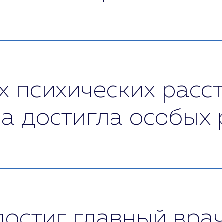
я только современное и надежное оборудование. 
ния вызванных потенциалов головного мозга, н
х психических расс
 достигла особых 
 в нашей клинике проходит успешно. В 90% случа
я настолько, насколько это возможно в данном сл
ра достигли в лечении:
достиг главный вра