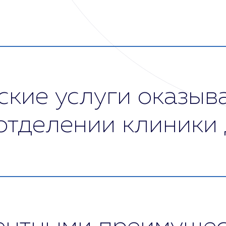
т лечения, врач-психиатр не может вводить его в
циалиста. Это противоречит закону о психиатриче
кие услуги оказыв
отделении клиники
я медицинские услуги по диагностике, лечению и
но-компульсивного расстройства, шизофрении и д
ическая психология) услуги.