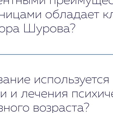
ентными преимущес
ьницами обладает к
тора Шурова?
 уникальные методы диагностики, позволяющие б
, специальные психопатологические шкалы, нейро
уществ – использование различных методов неме
олнами, применение современных программ по вос
ание используется
и и лечения психич
зного возраста?