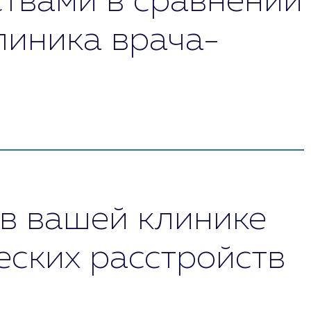
твами в сравнении
линика врача-
ыстро поставить точный диагноз и немедленно
психологические методы исследований).
дикаментозного лечения с доказанной
становлению памяти, внимания и мышления).
 в вашей клинике
еских расстройств