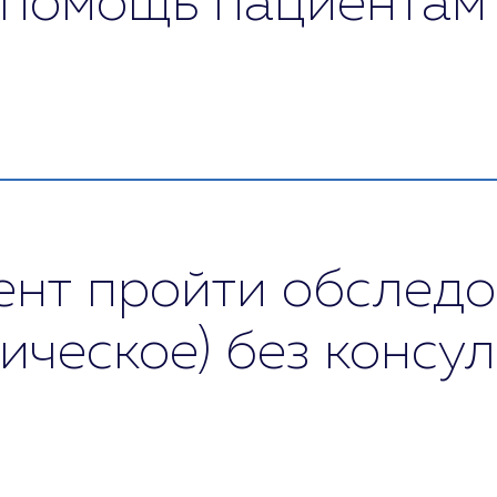
 помощь пациентам
ой консультации. Врач ставит диагноз, разраба
важный нюанс – факторы, учитываемые в терапии
ется биологическим (организм), психологическим
ьзуются только надежные и безопасные методы.
ент пройти обследо
ческое) без консул