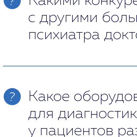
Какими конкур
с другими бол
психиатра док
Только в нашей клинике используются
приступить к лечению (нейронный тест
Одно из основных конкурентных преим
эффективностью (лечение световыми в
Какое оборудов
для диагностик
у пациентов ра