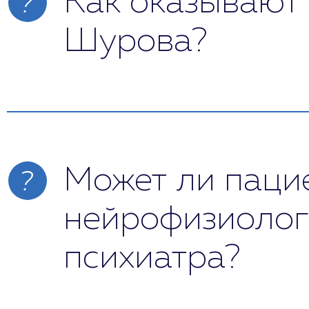
Как оказывают
Шурова?
Оказание помощи начинается с первичн
индивидуальные рекомендации. Очень 
В нашей клинике равное внимание уделя
факторам. Для оказания помощи испол
Может ли паци
нейрофизиологи
психиатра?