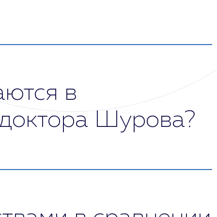
 заблуждение, представляясь в качестве
ской помощи.
аются в
 доктора Шурова?
 профилактике психических расстройств
р.). Дополнительно оказываются социальные