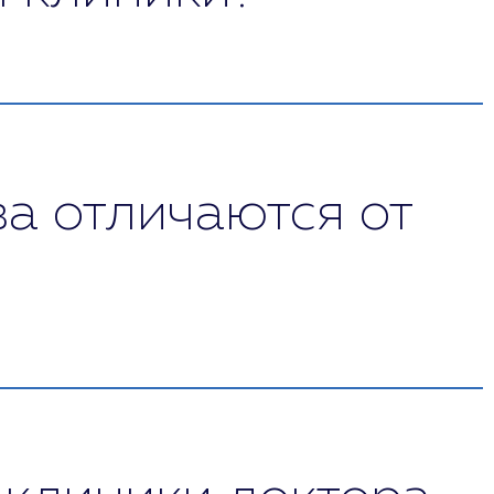
лий Шуров. Более 15 лет он специализируется
лкогольной и наркотической зависимостью.
звестен как врач-эксперт на разных
ной или наркотической зависимостью, а также
а отличаются от
своего дела. Они не ограничиваются только
тях: психологии, неврологии и эндокринологии.
тв.