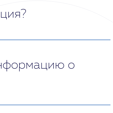
ация?
акомится с его жалобами, историей жизни и
яние нервной системы.
ывается предварительный диагноз, программа
нсультации в клинике доктора Шурова
информацию о
 информацию, справки или выписки,