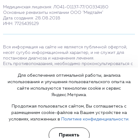
Медицинская лицензия: Л041-01137-77/00334180
Основные реквизиты компании ООО "Медтайм"
Дата создания: 28.08.2018
ИНН: 7726439129
Вся информация на сайте не является публичной офертой,
несёт сугубо информационный характер, и не служит для
постановки диагноза и назначения лечения.
Есть противопоказания, необходимо проконсультироваться с
врачом. Консультационные услуги, оказываемые по телефону,
мессенджерам и в соцсетях носят исключительно
Для обеспечения оптимальной работы, анализа
информационный характер и не являются медицинскими
использования и улучшения пользовательского опыта на
услугами.
сайте используются технологии cookie и сервис
Оставаясь на сайте вы соглашаетесь на использование cookies.
Яндекс.Метрика.
18+
Продолжая пользоваться сайтом, Вы соглашаетесь с
размещением cookie-файлов на Вашем устройстве на
условиях, изложенных в
Политике конфиденциальности.
Карта сайта
Принять
©2002-2026 Клиника доктора Шурова