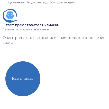
процветания, Вы делаете добро для людей!
и
п
Ответ представителя клиники
О
Лечение панических атак в Химках
Д
Очень рады, что вы отметили внимательное отношение
И
врача.
о
Все отзывы