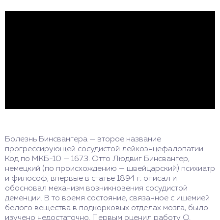
Болезнь Бинсвангера — второе название
прогрессирующей сосудистой лейкоэнцефалопатии.
Код по МКБ-10 — 167.3. Отто Людвиг Бинсвангер,
немецкий (по происхождению — швейцарский) психиатр
и философ, впервые в статье 1894 г. описал и
обосновал механизм возникновения сосудистой
деменции. В то время состояние, связанное с ишемией
белого вещества в подкорковых отделах мозга, было
изучено недостаточно. Первым оценил работу О.