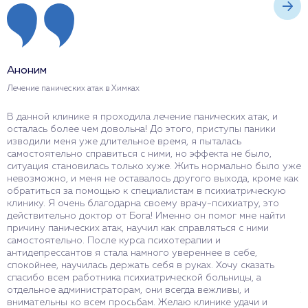
Аноним
А
Лечение панических атак в Химках
Д
В данной клинике я проходила лечение панических атак, и
С
осталась более чем довольна! До этого, приступы паники
с
изводили меня уже длительное время, я пыталась
з
самостоятельно справиться с ними, но эффекта не было,
Н
ситуация становилась только хуже. Жить нормально было уже
р
невозможно, и меня не оставалось другого выхода, кроме как
в
обратиться за помощью к специалистам в психиатрическую
п
клинику. Я очень благодарна своему врачу-психиатру, это
п
действительно доктор от Бога! Именно он помог мне найти
п
причину панических атак, научил как справляться с ними
о
самостоятельно. После курса психотерапии и
п
антидепрессантов я стала намного увереннее в себе,
ф
спокойнее, научилась держать себя в руках. Хочу сказать
с
спасибо всем работника психиатрической больницы, а
с
отдельное администраторам, они всегда вежливы, и
л
внимательны ко всем просьбам. Желаю клинике удачи и
в