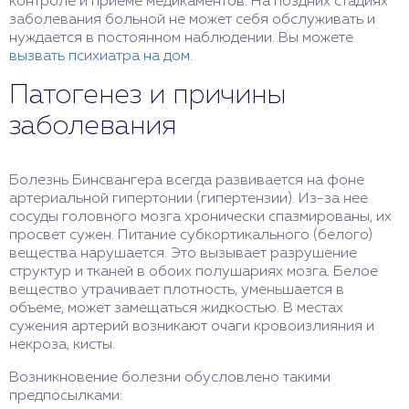
контроле и приеме медикаментов. На поздних стадиях
заболевания больной не может себя обслуживать и
нуждается в постоянном наблюдении. Вы можете
вызвать психиатра на дом
.
Патогенез и причины
заболевания
Болезнь Бинсвангера всегда развивается на фоне
артериальной гипертонии (гипертензии). Из-за нее
сосуды головного мозга хронически спазмированы, их
просвет сужен. Питание субкортикального (белого)
вещества нарушается. Это вызывает разрушение
структур и тканей в обоих полушариях мозга. Белое
вещество утрачивает плотность, уменьшается в
объеме, может замещаться жидкостью. В местах
сужения артерий возникают очаги кровоизлияния и
некроза, кисты.
Возникновение болезни обусловлено такими
предпосылками: