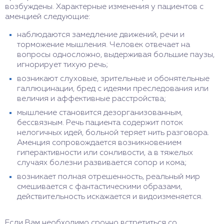
возбуждены. Характерные изменения у пациентов с
аменцией следующие:
наблюдаются замедление движений, речи и
торможение мышления. Человек отвечает на
вопросы односложно, выдерживая большие паузы,
игнорирует тихую речь;
возникают слуховые, зрительные и обонятельные
галлюцинации, бред с идеями преследования или
величия и аффективные расстройства;
мышление становится дезорганизованным,
бессвязным. Речь пациента содержит поток
нелогичных идей, больной теряет нить разговора.
Аменция сопровождается возникновением
гиперактивности или сонливости, а в тяжелых
случаях болезни развивается сопор и кома;
возникает полная отрешенность, реальный мир
смешивается с фантастическими образами,
действительность искажается и видоизменяется.
Если Вам необходимо срочно встретиться со