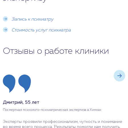
Запись к психиатру
Стоимость услуг психиатра
Отзывы о работе клиники
Дмитрий, 55 лет
М
Посмертная психолого-психиатрическая экспертиза в Химках
П
Эксперты проявили профессионализм, чуткость и понимание
П
во время всего процесса. Результаты помогли нам получить
Ш