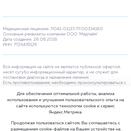
Медицинская лицензия: Л041-01137-77/00334180
Основные реквизиты компании ООО "Медтайм"
Дата создания: 28.08.2018
ИНН: 7726439129
Вся информация на сайте не является публичной офертой,
несёт сугубо информационный характер, и не служит для
постановки диагноза и назначения лечения.
Есть противопоказания, необходимо проконсультироваться с
врачом. Консультационные услуги, оказываемые по телефону,
мессенджерам и в соцсетях носят исключительно
Для обеспечения оптимальной работы, анализа
информационный характер и не являются медицинскими
использования и улучшения пользовательского опыта на
услугами.
сайте используются технологии cookie и сервис
Оставаясь на сайте вы соглашаетесь на использование cookies.
Яндекс.Метрика.
18+
Продолжая пользоваться сайтом, Вы соглашаетесь с
размещением cookie-файлов на Вашем устройстве на