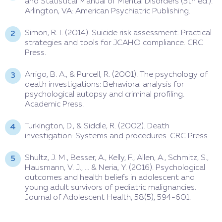
and Statistical Manual of Mental Disorders (5th ed.).
Arlington, VA: American Psychiatric Publishing.
Simon, R. I. (2014). Suicide risk assessment: Practical
strategies and tools for JCAHO compliance. CRC
Press.
Arrigo, B. A., & Purcell, R. (2001). The psychology of
death investigations: Behavioral analysis for
psychological autopsy and criminal profiling.
Academic Press.
Turkington, D., & Siddle, R. (2002). Death
investigation: Systems and procedures. CRC Press.
Shultz, J. M., Besser, A., Kelly, F., Allen, A., Schmitz, S.,
Hausmann, V. J., ... & Neria, Y. (2016). Psychological
outcomes and health beliefs in adolescent and
young adult survivors of pediatric malignancies.
Journal of Adolescent Health, 58(5), 594-601.