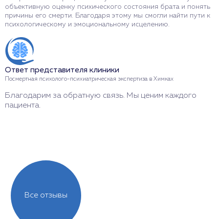
объективную оценку психического состояния брата и понять
з
причины его смерти. Благодаря этому мы смогли найти пути к
О
психологическому и эмоциональному исцелению.
п
п
с
п
Ответ представителя клиники
Посмертная психолого-психиатрическая экспертиза в Химках
Благодарим за обратную связь. Мы ценим каждого
О
пациента.
П
С
с
Все отзывы