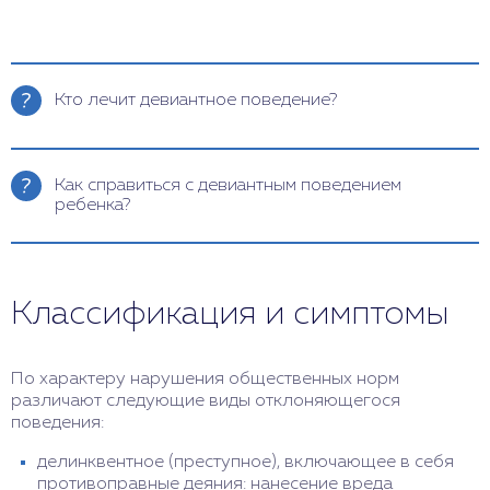
Кто лечит девиантное поведение?
Лечением отклоняющегося поведения у
подростков занимается детский психиатр или
Как справиться с девиантным поведением
клинический психолог.
ребенка?
Прежде всего необходимо выявить причину
плохого или асоциального поведения,
проанализировать отношения ребенка с
Классификация и симптомы
родителями, с педагогами, с ровесниками. В
большинстве случаев для улучшения ситуации
достаточно психотерапии и психокоррекции, но
иногда (например, при ярко выраженных
По характеру нарушения общественных норм
приступах агрессии у подростка) потребуется
различают следующие виды отклоняющегося
подключить медикаментозную коррекцию.
поведения:
Необходимые препараты подберет
делинквентное (преступное), включающее в себя
психотерапевт.
противоправные деяния: нанесение вреда