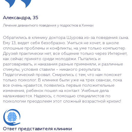
Александра, 35
Н
Лечение девиантного поведения у подростков в Химках
Л
Обратились в клинику доктора Шурова из-за поведения сына.
С
Ему 13, ведет себя безобразно. Учиться не хочет, в школе
в
сплошные проблемы и конфликты, на уме только компьютер.
с
Друзей практически нет, все общение только через Интернет,
к
как сейчас принято среди молодёжи. Пытались и
О
разговаривать, и наказания разные применяли, и различные
с
стимулы, условия ставили – никакого результата.
о
Педагогический провал. Смирились с тем, что нам поможет
с
только психолог. В клинике были уже на трех сеансах, пока
п
все очень нравится, появились первые положительные
р
изменения, ребенок пошел на контакт. Учебные дела
п
налаживаются. Надеюсь, с помощью специалистов по
п
психологии преодолеем этот сложный возрастной кризис!
в
Ответ представителя клиники
О