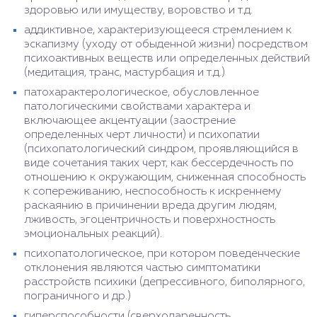
здоровью или имуществу, воровство и т.д.
аддиктивное, характеризующееся стремлением к
эскапизму (уходу от обыденной жизни) посредством
психоактивных веществ или определенных действий
(медитация, транс, мастурбация и т.д.)
патохарактерологическое, обусловленное
патологическими свойствами характера и
включающее акцентуации (заострение
определенных черт личности) и психопатии
(психопатологический синдром, проявляющийся в
виде сочетания таких черт, как бессердечность по
отношению к окружающим, сниженная способность
к сопереживанию, неспособность к искреннему
раскаянию в причинении вреда другим людям,
лживость, эгоцентричность и поверхностность
эмоциональных реакций).
психопатологическое, при котором поведенческие
отклонения являются частью симптоматики
расстройств психики (депрессивного, биполярного,
пограничного и др.)
гиперспособности (сверходаренность,