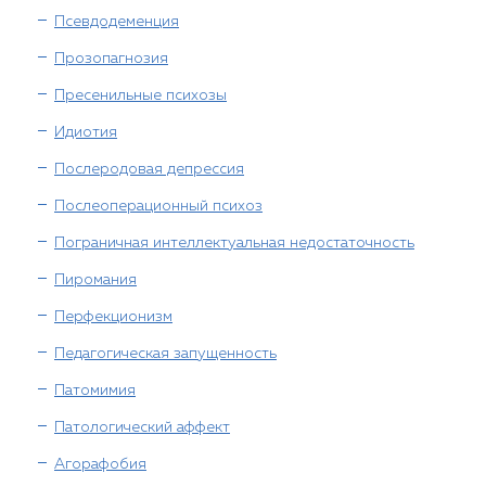
Псевдодеменция
Прозопагнозия
Пресенильные психозы
Идиотия
Послеродовая депрессия
Послеоперационный психоз
Пограничная интеллектуальная недостаточность
Пиромания
Перфекционизм
Педагогическая запущенность
Патомимия
Патологический аффект
Агорафобия