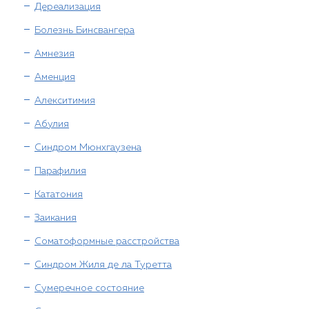
Дереализация
Болезнь Бинсвангера
Амнезия
Аменция
Алекситимия
Абулия
Синдром Мюнхгаузена
Парафилия
Кататония
Заикания
Соматоформные расстройства
Синдром Жиля де ла Туретта
Сумеречное состояние