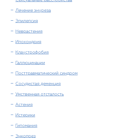
Сексуальные расстройства
Лечение энуреза
Эпилепсия
Неврастения
Ипохондрия
Клаустрофобия
Галлюцинации
Посттравматический синдром
Сосудистая деменция
Умственная отсталость
Астения
Истерики
Гипомания
Энкопрез