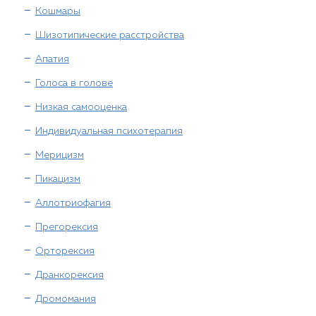
Кошмары
Шизотипические расстройства
Апатия
Голоса в голове
Низкая самооценка
Индивидуальная психотерапия
Мерицизм
Пикацизм
Аллотриофагия
Прегорексия
Орторексия
Дранкорексия
Дромомания