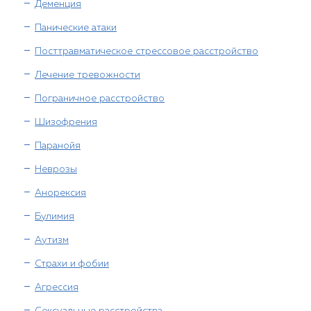
Деменция
Панические атаки
Посттравматическое стрессовое расстройство
Лечение тревожности
Пограничное расстройство
Шизофрения
Паранойя
Неврозы
Анорексия
Булимия
Аутизм
Страхи и фобии
Агрессия