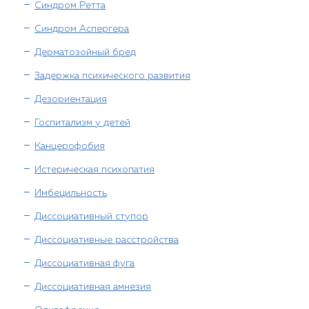
Синдром Ретта
Синдром Аспергера
Дерматозойный бред
Задержка психического развития
Дезориентация
Госпитализм у детей
Канцерофобия
Истерическая психопатия
Имбецильность
Диссоциативный ступор
Диссоциативные расстройства
Диссоциативная фуга
Диссоциативная амнезия