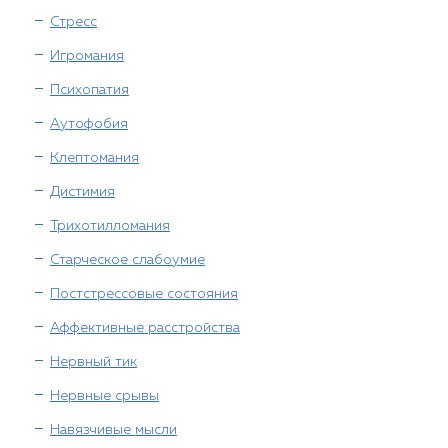
Стресс
Игромания
Психопатия
Аутофобия
Клептомания
Дистимия
Трихотилломания
Старческое слабоумие
Постстрессовые состояния
Аффективные расстройства
Нервный тик
Нервные срывы
Навязчивые мысли