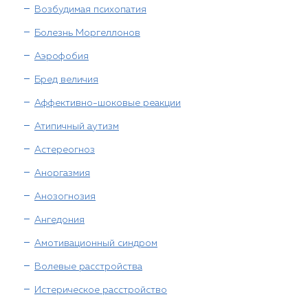
Возбудимая психопатия
Болезнь Моргеллонов
Аэрофобия
Бред величия
Аффективно-шоковые реакции
Атипичный аутизм
Астереогноз
Аноргазмия
Анозогнозия
Ангедония
Амотивационный синдром
Волевые расстройства
Истерическое расстройство