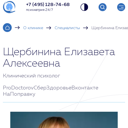
+7 (495) 128-74-68
психиатрия 24/7
О клинике
Специалисты
Щербинина Елизав
Щербинина Елизавета
Алексеевна
Клинический психолог
ProDoctorov
СберЗдоровье
Вконтакте
НаПоправку