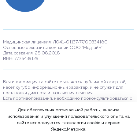
Медицинская лицензия: Л041-01137-77/00334180
Основные реквизиты компании ООО "Медтайм"
Дата создания: 28.08.2018
ИНН: 7726439129
Вся информация на сайте не является публичной офертой,
несёт сугубо информационный характер, и не служит для
постановки диагноза и назначения лечения.
Есть противопоказания, необходимо проконсультироваться с
врачом. Консультационные услуги, оказываемые по телефону,
мессенджерам и в соцсетях носят исключительно
Для обеспечения оптимальной работы, анализа
информационный характер и не являются медицинскими
использования и улучшения пользовательского опыта на
услугами.
сайте используются технологии cookie и сервис
Оставаясь на сайте вы соглашаетесь на использование cookies.
Яндекс.Метрика.
18+