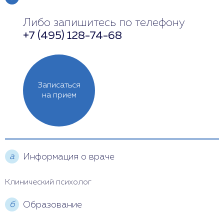
Либо запишитесь по телефону
Понедельник
12:00 - 19:00
+7 (495) 128-74-68
Вторник
Выходной
Среда
12:00 - 18:00
Записаться
Четверг
10:00 - 16:00
на прием
Пятница
9:00 - 17:00
Суббота
9:00 - 16:00
а
Информация о враче
Воскресенье
Выходной
Клинический психолог
б
Образование