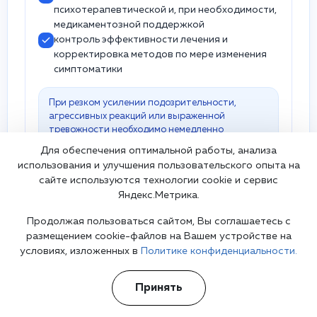
психотерапевтической и, при необходимости,
медикаментозной поддержкой
контроль эффективности лечения и
корректировка методов по мере изменения
симптоматики
При резком усилении подозрительности,
агрессивных реакций или выраженной
тревожности необходимо немедленно
обратиться за квалифицированной помощью.
Для обеспечения оптимальной работы, анализа
использования и улучшения пользовательского опыта на
сайте используются технологии cookie и сервис
Яндекс.Метрика.
Продолжая пользоваться сайтом, Вы соглашаетесь с
Врач, оказывающий услугу
размещением cookie-файлов на Вашем устройстве на
условиях, изложенных в
Политике конфиденциальности.
Шурова Екатерина Анатольевна
Врач сексолог
гештальт-терапевт
семейный терапевт
Принять
Врач успешно помогает людям с любыми
психическим расстройствами, кроме шизофрении в