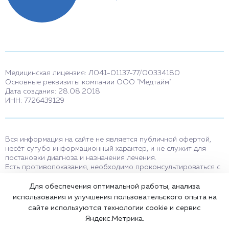
Медицинская лицензия: Л041-01137-77/00334180
Основные реквизиты компании ООО "Медтайм"
Дата создания: 28.08.2018
ИНН: 7726439129
Вся информация на сайте не является публичной офертой,
несёт сугубо информационный характер, и не служит для
постановки диагноза и назначения лечения.
Есть противопоказания, необходимо проконсультироваться с
врачом. Консультационные услуги, оказываемые по телефону,
мессенджерам и в соцсетях носят исключительно
Для обеспечения оптимальной работы, анализа
информационный характер и не являются медицинскими
использования и улучшения пользовательского опыта на
услугами.
сайте используются технологии cookie и сервис
Оставаясь на сайте вы соглашаетесь на использование cookies.
Яндекс.Метрика.
18+