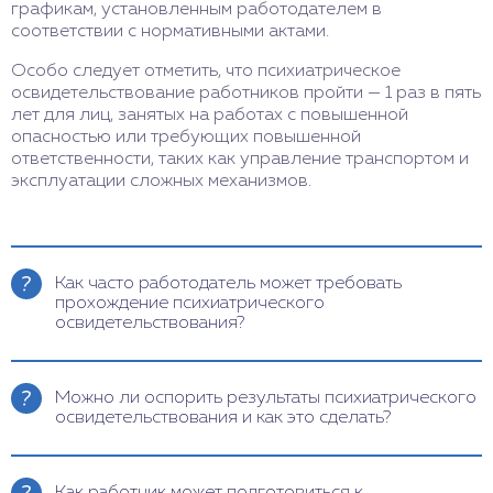
графикам, установленным работодателем в
соответствии с нормативными актами.
Особо следует отметить, что психиатрическое
освидетельствование работников пройти — 1 раз в пять
лет для лиц, занятых на работах с повышенной
опасностью или требующих повышенной
ответственности, таких как управление транспортом и
эксплуатации сложных механизмов.
Как часто работодатель может требовать
прохождение психиатрического
освидетельствования?
Работодатель может требовать прохождение
психиатрического освидетельствования в
Можно ли оспорить результаты психиатрического
случаях, предусмотренных законодательством,
освидетельствования и как это сделать?
обычно при поступлении на работу, периодически
в пределах установленных сроков (например, раз
Да, результаты можно оспорить. Для этого
в год или два), а также при переводе на другую
необходимо подать заявление в медицинскую
Как работник может подготовиться к