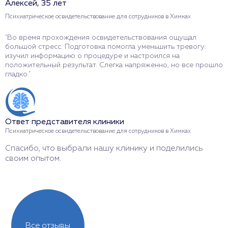
Алексей, 35 лет
Е
Психиатрическое освидетельствование для сотрудников в Химках
П
"Во время прохождения освидетельствования ощущал
"
большой стресс. Подготовка помогла уменьшить тревогу:
Г
изучил информацию о процедуре и настроился на
в
положительный результат. Слегка напряженно, но все прошло
с
гладко."
О
Ответ представителя клиники
П
Психиатрическое освидетельствование для сотрудников в Химках
Б
Спасибо, что выбрали нашу клинику и поделились
с
своим опытом.
Все отзывы