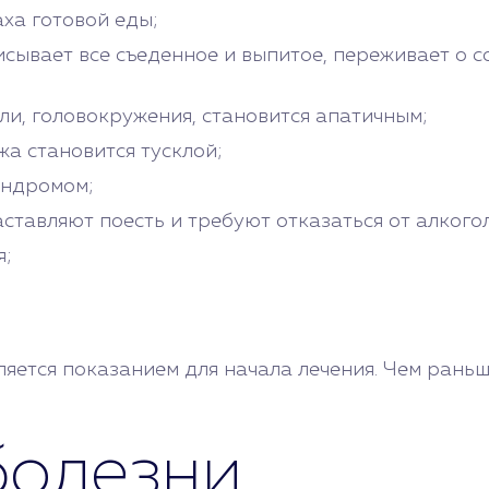
ха готовой еды;
исывает все съеденное и выпитое, переживает о 
ли, головокружения, становится апатичным;
жа становится тусклой;
индромом;
аставляют поесть и требуют отказаться от алкогол
я;
ляется показанием для начала лечения. Чем рань
болезни