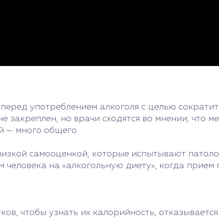
 перед употреблением алкоголя с целью сократит
е закреплен, но врачи сходятся во мнении, что 
й — много общего.
изкой самооценкой, которые испытывают патолог
 человека на «алкогольную диету», когда прием 
ков, чтобы узнать их калорийность, отказывается