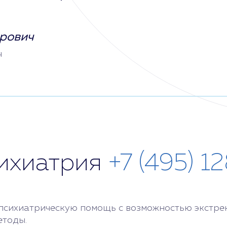
рович
ч
сихиатрия
+7 (495) 1
сихиатрическую помощь с возможностью экстренн
етоды.