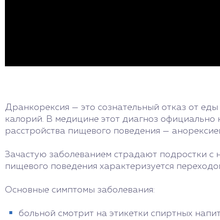
Дранкорексия — это сознательный отказ от еды
калорий. В медицине этот диагноз официально н
расстройства пищевого поведения — анорексие
Зачастую заболеванием страдают подростки с н
пищевого поведения характеризуется переходом
Основные симптомы заболевания:
больной смотрит на этикетки спиртных напит