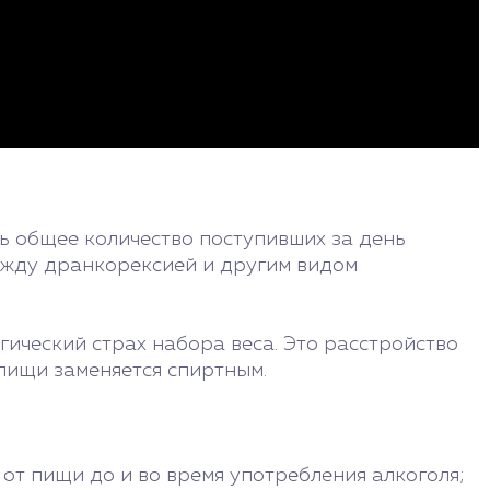
ь общее количество поступивших за день
между дранкорексией и другим видом
ический страх набора веса. Это расстройство
пищи заменяется спиртным.
 от пищи до и во время употребления алкоголя;