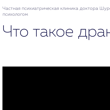
Частная психиатрическая клиника доктора Шур
психологом.
Что такое дра