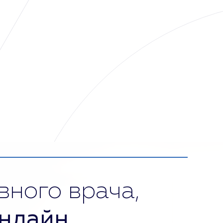
вного врача,
нлайн