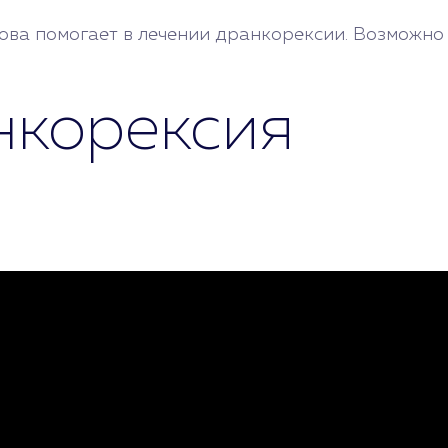
ова помогает в лечении дранкорексии. Возможно
нкорексия