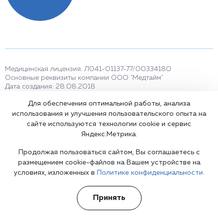
Медицинская лицензия: Л041-01137-77/00334180
Основные реквизиты компании ООО "Медтайм"
Дата создания: 28.08.2018
ИНН: 7726439129
Для обеспечения оптимальной работы, анализа
использования и улучшения пользовательского опыта на
сайте используются технологии cookie и сервис
Вся информация на сайте не является публичной офертой,
Яндекс.Метрика.
несёт сугубо информационный характер, и не служит для
постановки диагноза и назначения лечения.
Продолжая пользоваться сайтом, Вы соглашаетесь с
Есть противопоказания, необходимо проконсультироваться с
размещением cookie-файлов на Вашем устройстве на
врачом. Консультационные услуги, оказываемые по телефону,
условиях, изложенных в
Политике конфиденциальности.
мессенджерам и в соцсетях носят исключительно
информационный характер и не являются медицинскими
услугами.
Принять
Оставаясь на сайте вы соглашаетесь на использование cookies.
18+