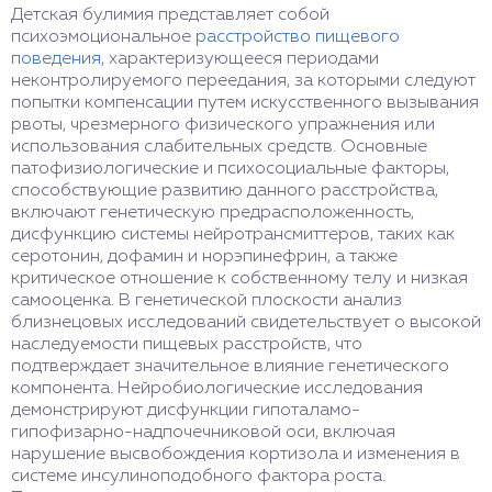
Детская булимия представляет собой
психоэмоциональное
расстройство пищевого
поведения
, характеризующееся периодами
неконтролируемого переедания, за которыми следуют
попытки компенсации путем искусственного вызывания
рвоты, чрезмерного физического упражнения или
использования слабительных средств. Основные
патофизиологические и психосоциальные факторы,
способствующие развитию данного расстройства,
включают генетическую предрасположенность,
дисфункцию системы нейротрансмиттеров, таких как
серотонин, дофамин и норэпинефрин, а также
критическое отношение к собственному телу и низкая
самооценка. В генетической плоскости анализ
близнецовых исследований свидетельствует о высокой
наследуемости пищевых расстройств, что
подтверждает значительное влияние генетического
компонента. Нейробиологические исследования
демонстрируют дисфункции гипоталамо-
гипофизарно-надпочечниковой оси, включая
нарушение высвобождения кортизола и изменения в
системе инсулиноподобного фактора роста.