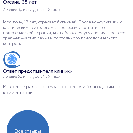
Оксана, 35 лет
А
Лечение булимии у детей в Химках
Л
Моя дочь, 13 лет, страдает булимией. После консультации с
М
клиническим психологом и программы когнитивно-
р
поведенческой терапии, мы наблюдаем улучшения. Процесс
п
требует участия семьи и постоянного психологического
в
контроля.
О
Ответ представителя клиники
Л
Лечение булимии у детей в Химках
С
Искренне рады вашему прогрессу и благодарим за
з
комментарий.
Все отзывы