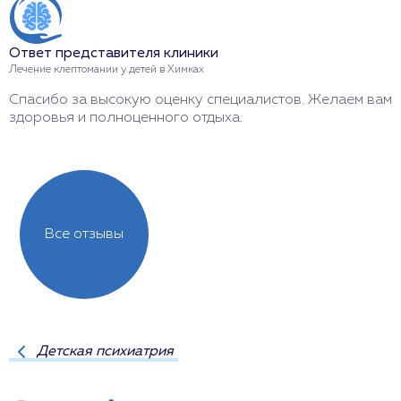
О
Ответ представителя клиники
Л
Лечение клептомании у детей в Химках
О
Спасибо за высокую оценку специалистов. Желаем вам
о
здоровья и полноценного отдыха.
Все отзывы
Детская психиатрия