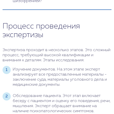
шизофренией?
медицинских записей и результатов
лабораторных и инструментальных исследований.
Для проведения корректной и объективной
оценки необходимо соблюдение следующих
требований: строгая методология и
Процесс проведения
стандартизированные протоколы оценки, учет
клинической и медицинской информации,
экспертизы
использование актуальных классификационных
систем для постановки диагноза, учет контекста и
истории пациента, объективность и независимость
Экспертиза проходит в несколько этапов. Это сложный
эксперта, а также соблюдение этических и
процесс, требующий высокой квалификации и
конфиденциальных норм. Это гарантирует
внимания к деталям. Этапы исследования:
надежность и достоверность результатов.
Изучение документов. На этом этапе эксперт
анализирует все предоставленные материалы -
заключение суда, материалы уголовного дела и
медицинские документы.
Обследование пациента. Этот этап включает
беседу с пациентом и оценку его поведения, речи,
мышления. Эксперт обращает внимание на
наличие психопатологических симптомов.