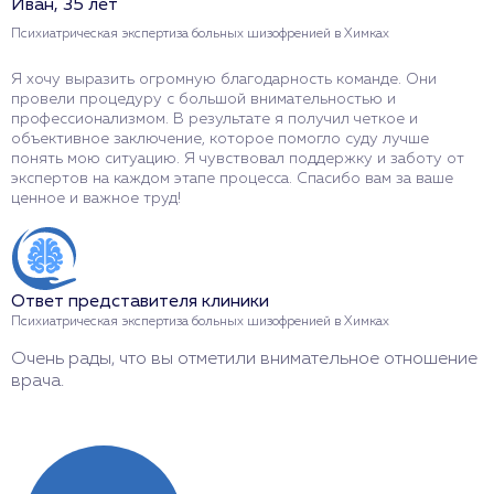
Иван, 35 лет
А
Психиатрическая экспертиза больных шизофренией в Химках
П
Я хочу выразить огромную благодарность команде. Они
Э
провели процедуру с большой внимательностью и
в
профессионализмом. В результате я получил четкое и
п
объективное заключение, которое помогло суду лучше
п
понять мою ситуацию. Я чувствовал поддержку и заботу от
в
экспертов на каждом этапе процесса. Спасибо вам за ваше
ценное и важное труд!
О
П
Ответ представителя клиники
С
Психиатрическая экспертиза больных шизофренией в Химках
с
Очень рады, что вы отметили внимательное отношение
врача.