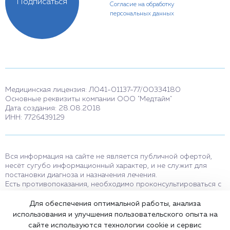
Подписаться
Согласие на обработку
персональных данных
Медицинская лицензия: Л041-01137-77/00334180
Основные реквизиты компании ООО "Медтайм"
Дата создания: 28.08.2018
ИНН: 7726439129
Вся информация на сайте не является публичной офертой,
несёт сугубо информационный характер, и не служит для
постановки диагноза и назначения лечения.
Есть противопоказания, необходимо проконсультироваться с
врачом. Консультационные услуги, оказываемые по телефону,
мессенджерам и в соцсетях носят исключительно
Для обеспечения оптимальной работы, анализа
информационный характер и не являются медицинскими
использования и улучшения пользовательского опыта на
услугами.
сайте используются технологии cookie и сервис