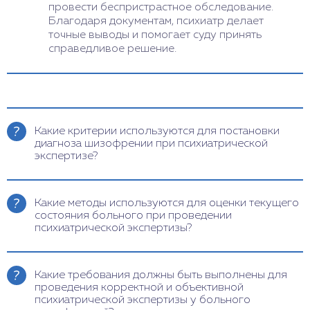
провести беспристрастное обследование.
Благодаря документам, психиатр делает
точные выводы и помогает суду принять
справедливое решение.
Какие критерии используются для постановки
диагноза шизофрении при психиатрической
экспертизе?
При постановке диагноза шизофрении
используются критерии, определенные в
Какие методы используются для оценки текущего
классификационной системе, такой как
состояния больного при проведении
Диагностическое и Статистическое Руководство
психиатрической экспертизы?
Психических Расстройств (DSM-5) или
Международная Классификация Болезней
При обследовании используются различные
(МКБ-10). Эти критерии включают симптомы,
методы для оценки текущего состояния. Это
Какие требования должны быть выполнены для
продолжительность, функциональные нарушения
может включать клиническое интервью с
проведения корректной и объективной
и исключение других причин.
пациентом, наблюдение за его поведением,
психиатрической экспертизы у больного
оценку психопатологических симптомов, анализ