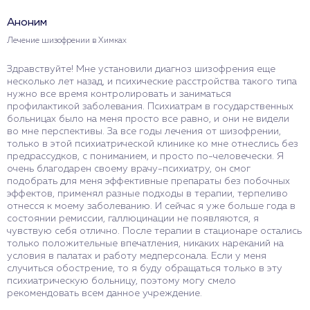
Аноним
Лечение шизофрении в Химках
Здравствуйте! Мне установили диагноз шизофрения еще
несколько лет назад, и психические расстройства такого типа
нужно все время контролировать и заниматься
профилактикой заболевания. Психиатрам в государственных
больницах было на меня просто все равно, и они не видели
во мне перспективы. За все годы лечения от шизофрении,
только в этой психиатрической клинике ко мне отнеслись без
предрассудков, с пониманием, и просто по-человечески. Я
очень благодарен своему врачу-психиатру, он смог
подобрать для меня эффективные препараты без побочных
эффектов, применял разные подходы в терапии, терпеливо
отнесся к моему заболеванию. И сейчас я уже больше года в
состоянии ремиссии, галлюцинации не появляются, я
чувствую себя отлично. После терапии в стационаре остались
только положительные впечатления, никаких нареканий на
условия в палатах и работу медперсонала. Если у меня
случиться обострение, то я буду обращаться только в эту
психиатрическую больницу, поэтому могу смело
рекомендовать всем данное учреждение.