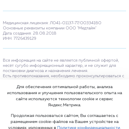
Медицинская лицензия: Л041-01137-77/00334180
Основные реквизиты компании ООО "Медтайм"
Дата создания: 28.08.2018
ИНН: 7726439129
Вся информация на сайте не является публичной офертой,
несёт сугубо информационный характер, и не служит для
постановки диагноза и назначения лечения.
Есть противопоказания, необходимо проконсультироваться с
врачом. Консультационные услуги, оказываемые по телефону,
мессенджерам и в соцсетях носят исключительно
Для обеспечения оптимальной работы, анализа
информационный характер и не являются медицинскими
использования и улучшения пользовательского опыта на
услугами.
сайте используются технологии cookie и сервис
Оставаясь на сайте вы соглашаетесь на использование cookies.
Яндекс.Метрика.
18+
Продолжая пользоваться сайтом, Вы соглашаетесь с
размещением cookie-файлов на Вашем устройстве на
условиях, изложенных в
Политике конфиденциальности.
Карта сайта