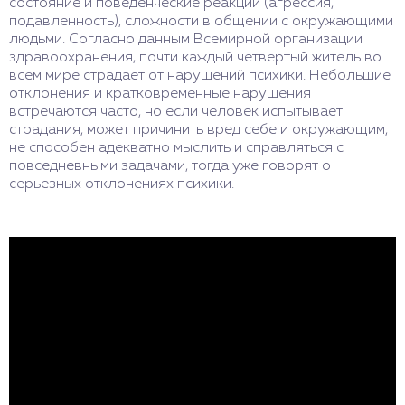
состояние и поведенческие реакции (агрессия,
подавленность), сложности в общении с окружающими
людьми. Согласно данным Всемирной организации
здравоохранения, почти каждый четвертый житель во
всем мире страдает от нарушений психики. Небольшие
отклонения и кратковременные нарушения
встречаются часто, но если человек испытывает
страдания, может причинить вред себе и окружающим,
не способен адекватно мыслить и справляться с
повседневными задачами, тогда уже говорят о
серьезных отклонениях психики.