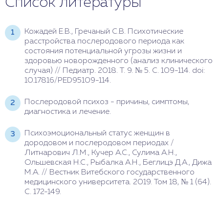
Список литературы
Кожадей Е.В., Гречаный С.В. Психотические
расстройства послеродового периода как
состояния потенциальной угрозы жизни и
здоровью новорожденного (анализ клинического
случая) // Педиатр. 2018. Т. 9. № 5. С. 109-114. doi:
10.17816/PED95109-114.
Послеродовой психоз - причины, симптомы,
диагностика и лечение.
Психоэмоциональный статус женщин в
дородовом и послеродовом периодах /
Литнарович Л.М., Кучер А.С., Сулима А.Н.,
Ольшевская Н.С., Рыбалка А.Н., Беглицэ Д.А., Дижа
М.А. // Вестник Витебского государственного
медицинского университета. 2019. Том 18, № 1 (64).
С. 172-149.