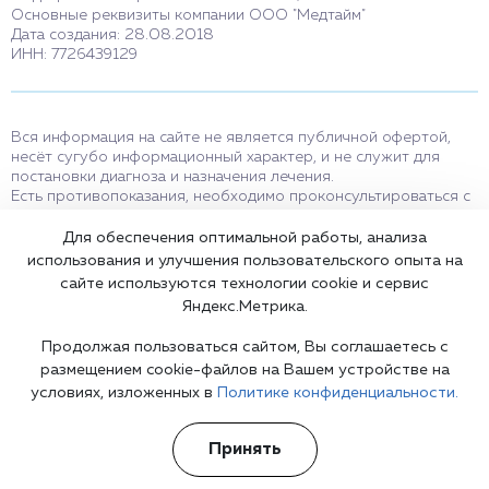
Основные реквизиты компании ООО "Медтайм"
Дата создания: 28.08.2018
ИНН: 7726439129
Вся информация на сайте не является публичной офертой,
несёт сугубо информационный характер, и не служит для
постановки диагноза и назначения лечения.
Есть противопоказания, необходимо проконсультироваться с
врачом. Консультационные услуги, оказываемые по телефону,
мессенджерам и в соцсетях носят исключительно
Для обеспечения оптимальной работы, анализа
информационный характер и не являются медицинскими
использования и улучшения пользовательского опыта на
услугами.
сайте используются технологии cookie и сервис
Оставаясь на сайте вы соглашаетесь на использование cookies.
Яндекс.Метрика.
18+
Продолжая пользоваться сайтом, Вы соглашаетесь с
размещением cookie-файлов на Вашем устройстве на
условиях, изложенных в
Политике конфиденциальности.
Карта сайта
Принять
©2002-2026 Клиника доктора Шурова