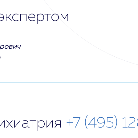
экспертом
рович
ч
сихиатрия
+7 (495) 1