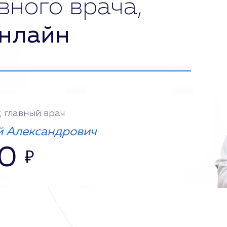
вного врача,
нлайн
, главный врач
 Александрович
00
₽