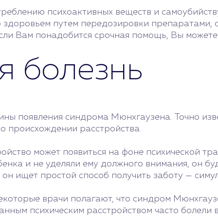
реблению психоактивных веществ и самоубийству
 здоровьем путем передозировки препаратами,
сли Вам понадобится срочная помощь, Вы можете
я болезнь
ины появления синдрома Мюнхгаузена. Точно изве
и о происхождении расстройства.
ройство может появиться на фоне психической тра
нка и не уделяли ему должного внимания, он буде
а он ищет простой способ получить заботу — симу
которые врачи полагают, что синдром Мюнхгаузе
анным психическим расстройством часто болели в