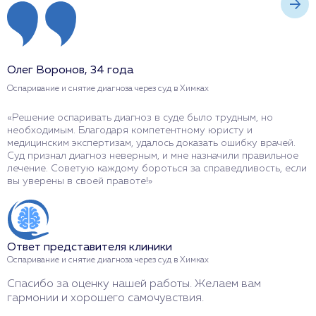
Олег Воронов, 34 года
И
Оспаривание и снятие диагноза через суд в Химках
О
«Решение оспаривать диагноз в суде было трудным, но
«
необходимым. Благодаря компетентному юристу и
б
медицинским экспертизам, удалось доказать ошибку врачей.
к
Суд признал диагноз неверным, и мне назначили правильное
п
лечение. Советую каждому бороться за справедливость, если
Т
вы уверены в своей правоте!»
п
Ответ представителя клиники
О
Оспаривание и снятие диагноза через суд в Химках
О
Спасибо за оценку нашей работы. Желаем вам
Б
гармонии и хорошего самочувствия.