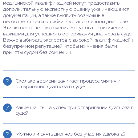
медицинской квалификацией могут предоставить
дополнительную экспертную оценку уже имеющейся
документации, а также выявить возможные
несоответствия и ошибки в установленном диагнозе.
Эти экспертные заключения могут быть критически
важными для успешного оспаривания диагноза в суде.
Важно выбирать экспертов с высокой квалификацией и
безупречной репутацией, чтобы их мнения были
приняты судом без сомнений.
Сколько времени занимает процесс снятия и
оспаривания диагноза в суде?
Процесс может занимать от нескольких месяцев
до нескольких лет. Первый этап — сбор
Какие шансы на успех при оспаривании диагноза в
доказательств, также необходимы медицинские
суде?
заключения от независимых экспертов. Подача
иска может занять несколько недель, первичное
Шансы зависят от качества доказательств,
слушание — 3-6 месяцев. Окончательное
профессионализма адвокатов и экспертов. По
Можно ли снять диагноз без участия адвоката?
решение может затянуться на 1-2 года.
словам адвоката Алексея Борисова, успешны