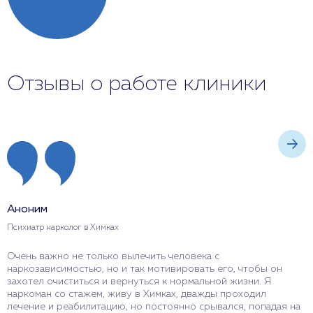
Отзывы о работе клиники
Аноним
А
Психиатр нарколог в Химках
П
Очень важно не только вылечить человека с
В
наркозависимостью, но и так мотивировать его, чтобы он
о
захотел очиститься и вернуться к нормальной жизни. Я
в
наркоман со стажем, живу в Химках, дважды проходил
о
лечение и реабилитацию, но постоянно срывался, попадая на
с