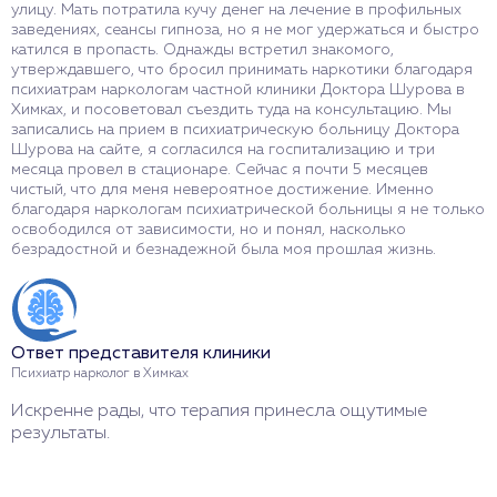
улицу. Мать потратила кучу денег на лечение в профильных
п
заведениях, сеансы гипноза, но я не мог удержаться и быстро
ч
катился в пропасть. Однажды встретил знакомого,
м
утверждавшего, что бросил принимать наркотики благодаря
а
психиатрам наркологам частной клиники Доктора Шурова в
о
Химках, и посоветовал съездить туда на консультацию. Мы
д
записались на прием в психиатрическую больницу Доктора
р
Шурова на сайте, я согласился на госпитализацию и три
б
месяца провел в стационаре. Сейчас я почти 5 месяцев
з
чистый, что для меня невероятное достижение. Именно
п
благодаря наркологам психиатрической больницы я не только
в
освободился от зависимости, но и понял, насколько
с
безрадостной и безнадежной была моя прошлая жизнь.
О
Ответ представителя клиники
П
Психиатр нарколог в Химках
С
Искренне рады, что терапия принесла ощутимые
п
результаты.