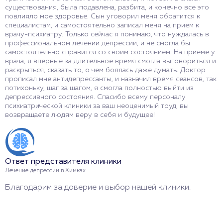
существования, была подавлена, разбита, и конечно все это
в
повлияло мое здоровье. Сын уговорил меня обратится к
п
специалистам, и самостоятельно записал меня на прием к
п
врачу-психиатру. Только сейчас я понимаю, что нуждалась в
п
профессиональном лечении депрессии, и не смогла бы
о
самостоятельно справится со своим состоянием. На приеме у
п
врача, я впервые за длительное время смогла выговориться и
ф
раскрыться, сказать то, о чем боялась даже думать. Доктор
с
прописал мне антидепрессанты, и назначил время сеансов, так
с
потихоньку, шаг за шагом, я смогла полностью выйти из
л
депрессивного состояния. Спасибо всему персоналу
в
психиатрической клиники за ваш неоценимый труд, вы
и
возвращаете людям веру в себя и будущее!
п
Ответ представителя клиники
О
Лечение депрессии в Химках
Д
Благодарим за доверие и выбор нашей клиники.
И
о