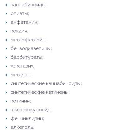
каннабиноиды;
опиаты;
амфетамин;
кокаин;
метамфетамин;
бензодиазепины;
барбитураты;
«экстази»;
метадон;
синтетические каннабиноиды;
синтетические катиноны;
котинин;
этилглюкуронид;
фенциклидин;
алкоголь.