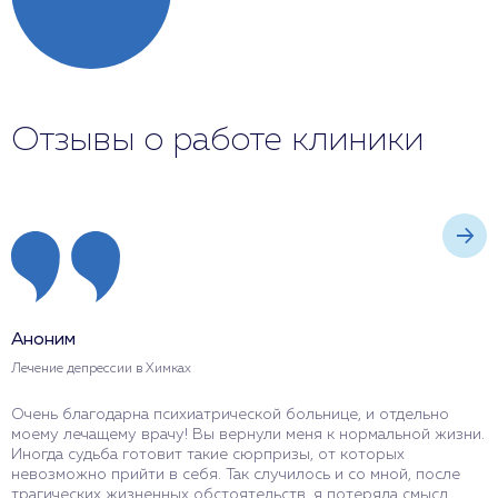
Отзывы о работе клиники
Аноним
А
Лечение депрессии в Химках
Д
Очень благодарна психиатрической больнице, и отдельно
С
моему лечащему врачу! Вы вернули меня к нормальной жизни.
с
Иногда судьба готовит такие сюрпризы, от которых
з
невозможно прийти в себя. Так случилось и со мной, после
Н
трагических жизненных обстоятельств, я потеряла смысл
р