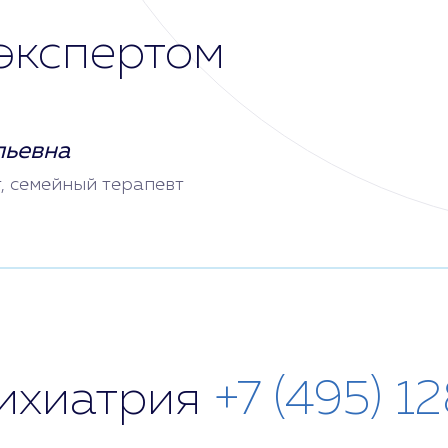
экспертом
льевна
т, семейный терапевт
сихиатрия
+7 (495) 1