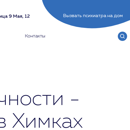
Вызвать психиатра на дом
ица 9 Мая, 12
Контакты
чности -
в Химках