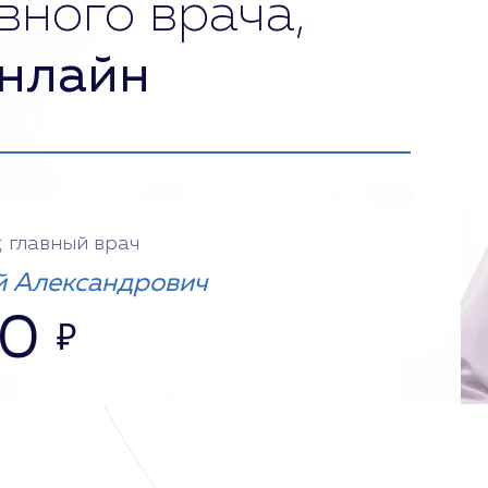
вного врача,
нлайн
, главный врач
 Александрович
00
₽