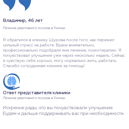
Владимир, 46 лет
М
Лечение реактивного психоза в Химках
Л
Я обратился в клинику Шурова после того, как пережил
К
сильный стресс на работе. Врачи внимательно,
с
профессионально подобрали мне лечение, психотерапию. Я
с
почувствовал улучшение уже через несколько недель. Сейчас
п
я чувствую себя хорошо, могу нормально жить, работать.
п
Спасибо сотрудникам клиники за помощь!
а
ж
Ответ представителя клиники
О
Лечение реактивного психоза в Химках
Л
Искренне рады, что вы почувствовали улучшение.
С
Будем и дальше поддерживать вас при необходимости.
с