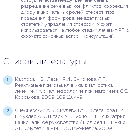
сотрудничества между членами семьи,
разрешение семейных конфликтов, коррекция
дисфункциональных ролей, стереотипов
поведения, формирование адаптивных
стратегий управления стрессом. Может
использоваться на любой стадии лечения РП в
формате семейных встреч, консультаций.
Список литературы
Карпова Н.В., Левин Я.И., Смирнова Л.П.
Реактивные психозы: клиника, диагностика,
лечение. Журнал неврологии, психиатрии им. С.С.
Корсакова. 2009; 109(11): 4-9.
Снежневский А.В., Смулевич А.Б., Степанова Е.М.,
Шмуклер А.Б., Штарк М.Б., Яхно Н.Н. Психиатрия:
национальное руководство / Под ред. Н.Н. Яхно,
А.Б. Смулевича - М.: ГЭОТАР-Медиа, 2009.