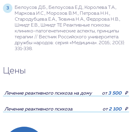
Белоусов Д.Б., Белоусова Е.Д., Королева Т.А.,
Маркова И.С., Морозов В.М., Петрова Н.Н.,
Стародубцева Е.А., Тювина Н.А., Федорова Н.В.,
Шмидт Е.В., Шмидт ТЕ Реактивные психозы:
клинико-патогенетические аспекты, принципы
терапии // Вестник Российского университета
дружбы народов: серия «Медицина». 2016; 20(3):
331-338.
Цены
Лечение реактивного психоза на дому
от
3 500
₽
Лечение реактивного психоза
от
2 100
₽