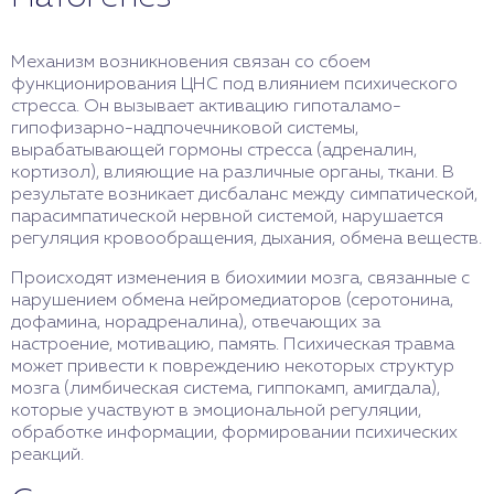
наоборот, возбуждение, суетливость, крики.
лечения, реабилитации. Психоз может повреждать
Другой симптом – истерические реактивные
нервные клетки, миелиновые оболочки в разных
психозы. Проявляются сумеречным состоянием на
частях мозга, особенно в префронтальной коре,
Механизм возникновения связан со сбоем
грани бессознательного, дезорганизацией,
связующих волокнах. Это может приводить к
функционирования ЦНС под влиянием психического
бредом, истерическими припадками. Третий
ухудшению памяти, внимания, мышления, эмоций.
стресса. Он вызывает активацию гипоталамо-
симптом – психогенная депрессия. Она
Восстановление мозга происходит постепенно,
гипофизарно-надпочечниковой системы,
выражается подавленностью, тревогой,
если устранить факторы, вызывающие психоз,
вырабатывающей гормоны стресса (адреналин,
слезливостью, жалобами на жизнь,
применить адекватную терапию. Некоторые
кортизол), влияющие на различные органы, ткани. В
суицидальными мыслями, попытками. Может
методы лечения, реабилитации могут
результате возникает дисбаланс между симпатической,
встречаться еще один признак реактивного
способствовать ремиелинизации,
парасимпатической нервной системой, нарушается
психоза – психогенный параноид. Данный симптом
нейропротекции, нейропластичности мозга.
регуляция кровообращения, дыхания, обмена веществ.
проявляется параноидным бредом
Происходят изменения в биохимии мозга, связанные с
преследования, враждебности, агрессии по
нарушением обмена нейромедиаторов (серотонина,
отношению к окружающим.
дофамина, норадреналина), отвечающих за
настроение, мотивацию, память. Психическая травма
может привести к повреждению некоторых структур
мозга (лимбическая система, гиппокамп, амигдала),
которые участвуют в эмоциональной регуляции,
обработке информации, формировании психических
реакций.