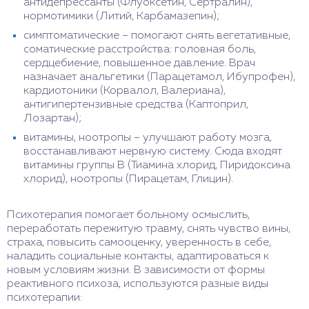
антидепрессанты (Флуоксетин, Сертралин),
нормотимики (Литий, Карбамазепин);
симптоматические – помогают снять вегетативные,
соматические расстройства: головная боль,
сердцебиение, повышенное давление. Врач
назначает анальгетики (Парацетамол, Ибупрофен),
кардиотоники (Корвалол, Валериана),
антигипертензивные средства (Каптоприл,
Лозартан);
витамины, ноотропы – улучшают работу мозга,
восстанавливают нервную систему. Сюда входят
витамины группы B (Тиамина хлорид, Пиридоксина
хлорид), ноотропы (Пирацетам, Глицин).
Психотерапия помогает больному осмыслить,
переработать пережитую травму, снять чувство вины,
страха, повысить самооценку, уверенность в себе,
наладить социальные контакты, адаптироваться к
новым условиям жизни. В зависимости от формы
реактивного психоза, используются разные виды
психотерапии: