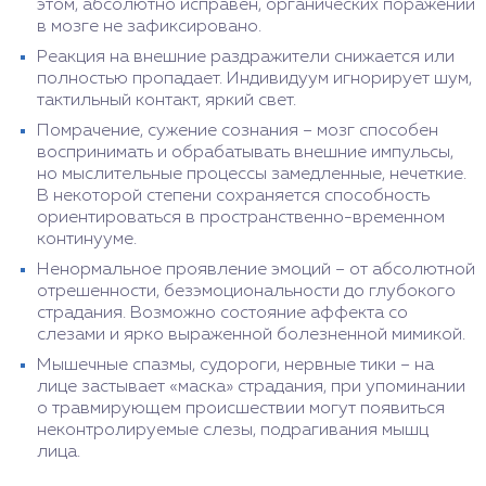
этом, абсолютно исправен, органических поражений
в мозге не зафиксировано.
Реакция на внешние раздражители снижается или
полностью пропадает. Индивидуум игнорирует шум,
тактильный контакт, яркий свет.
Помрачение, сужение сознания – мозг способен
воспринимать и обрабатывать внешние импульсы,
но мыслительные процессы замедленные, нечеткие.
В некоторой степени сохраняется способность
ориентироваться в пространственно-временном
континууме.
Ненормальное проявление эмоций – от абсолютной
отрешенности, безэмоциональности до глубокого
страдания. Возможно состояние аффекта со
слезами и ярко выраженной болезненной мимикой.
Мышечные спазмы, судороги, нервные тики – на
лице застывает «маска» страдания, при упоминании
о травмирующем происшествии могут появиться
неконтролируемые слезы, подрагивания мышц
лица.