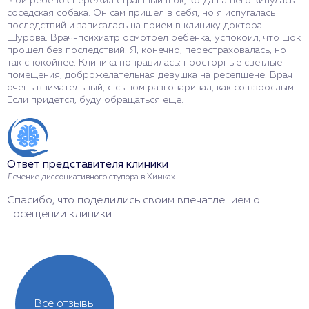
Мой ребенок пережил страшный шок, когда на него кинулась
М
соседская собака. Он сам пришел в себя, но я испугалась
п
последствий и записалась на прием в клинику доктора
б
Шурова. Врач-психиатр осмотрел ребенка, успокоил, что шок
в
прошел без последствий. Я, конечно, перестраховалась, но
В
так спокойнее. Клиника понравилась: просторные светлые
п
помещения, доброжелательная девушка на ресепшене. Врач
очень внимательный, с сыном разговаривал, как со взрослым.
Если придется, буду обращаться ещё.
О
Л
Б
Ответ представителя клиники
с
Лечение диссоциативного ступора в Химках
Спасибо, что поделились своим впечатлением о
посещении клиники.
Все отзывы