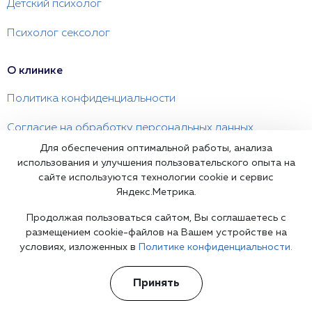
Детский психолог
Психолог сексолог
О клинике
Политика конфиденциальности
Согласие на обработку персональных данных
Для обеспечения оптимальной работы, анализа
Правовая информация
использования и улучшения пользовательского опыта на
сайте используются технологии cookie и сервис
Яндекс.Метрика.
Телефон психиатрической клиники в
Химках
Продолжая пользоваться сайтом, Вы соглашаетесь с
+7 (495) 128-74-68
размещением cookie-файлов на Вашем устройстве на
психиатрия 24/7
Информационная служба
условиях, изложенных в
Политике конфиденциальности.
Химки, улица 9 Мая, 12
Принять
himki@psychiatr.clinic