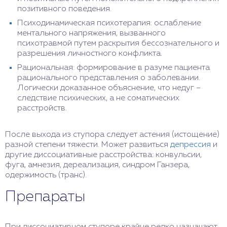
позитивного поведения.
Психодинамическая психотерапия: ослабление
ментального напряжения, вызванного
психотравмой путем раскрытия бессознательного и
разрешения личностного конфликта.
Рациональная: формирование в разуме пациента
рационального представления о заболевании.
Логически доказанное объяснение, что недуг –
следствие психических, а не соматических
расстройств.
После выхода из ступора следует астения (истощение)
разной степени тяжести. Может развиться
депрессия
и
другие диссоциативные расстройства: конвульсии,
фуга, амнезия, дереализация, синдром Ганзера,
одержимость (транс).
Препараты
При диссоциативном ступоре крайне редко назначают