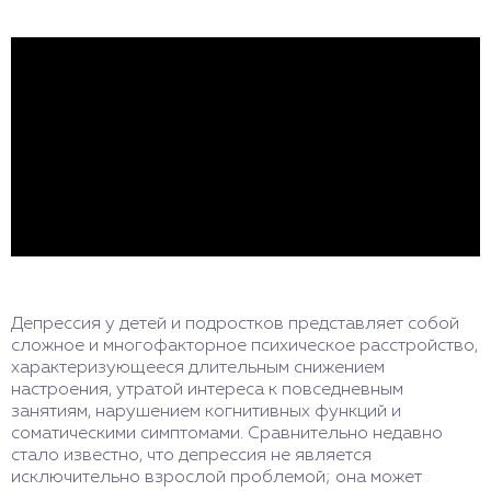
Депрессия у детей и подростков представляет собой
сложное и многофакторное психическое расстройство,
характеризующееся длительным снижением
настроения, утратой интереса к повседневным
занятиям, нарушением когнитивных функций и
соматическими симптомами. Сравнительно недавно
стало известно, что депрессия не является
исключительно взрослой проблемой; она может