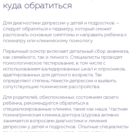
участие в творческих проектах также
куда обратиться
способствуют снижению риска развития
депрессивных состояний. Важно обучать детей
навыкам справляться со стрессом и разрешать
Для диагностики депрессии у детей и подростков —
конфликты конструктивным образом.
следует обратиться к педиатру, который сможет
распознать основные симптомы и направить ребенка к
психиатру или клиническому психологу.
Первичный осмотр включает детальный сбор анамнеза,
как семейного, так и личного. Специалисты проводят
психологическое тестирование, в том числе с
использованием валидированных шкал и опросников,
адаптированных для детского возраста. Так
определяют степень тяжести депрессии и выявить
сопутствующие психические расстройства.
Для родителей, обеспокоенных состоянием своего
ребенка, рекомендуется обратиться в
специализированные клиники, такие как наша. Частная
психиатрическая клиника доктора Шурова активно
занимается вопросами диагностики и лечения
депрессии у детей и подростков. Опытные специалисты