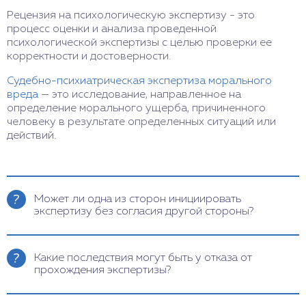
Рецензия на психологическую экспертизу - это
процесс оценки и анализа проведенной
психологической экспертизы с целью проверки ее
корректности и достоверности.
Судебно-психиатрическая экспертиза морального
вреда
— это исследование, направленное на
определение морального ущерба, причиненного
человеку в результате определенных ситуаций или
действий.
Может ли одна из сторон инициировать
экспертизу без согласия другой стороны?
Да, одна из сторон может инициировать
психиатрическую экспертизу, подав
Какие последствия могут быть у отказа от
соответствующее ходатайство в суд. Однако
прохождения экспертизы?
такое решение окончательно принимает суд,
который взвешивает все обстоятельства дела и
Суд может воспринимать отказ от прохождения
принимает решение об обоснованности данной