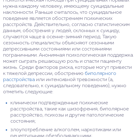
Психологическая помощь при суицидальных порывах
нужна каждому человеку, имеющему суицидальные
наклонности. Раньше считалось, что суицидальное
поведение является обострением психических
расстройств. Действительно, согласно статистическим
данным, обострения у людей, склонных к суициду,
случаются чаще в осенне-зимний период. Такую
сезонность специалисты объясняют сезонными
депрессивными состояниями или состояниями
пограничными. Анонимная психологическая поддержка
может сыграть решающую роль и спасти пациенту
жизнь. Среди факторов риска, которые могут привести
к тяжелой депрессии, обострению
биполярного
расстройства
или интенсивной тревожности (а,
следовательно, к суицидальному поведению), нужно
отметить следующие:
клинически подтвержденные психические
расстройства, такие как шизофрения, биполярное
расстройство, психозы и другие патологические
состояния;
злоупотребление алкоголем, наркотиками или
рецептурными обезболивающими;