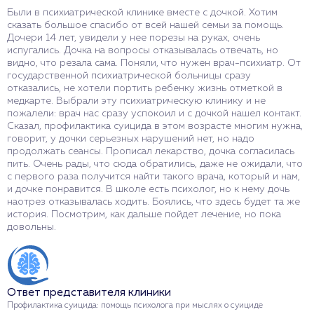
Были в психиатрической клинике вместе с дочкой. Хотим
сказать большое спасибо от всей нашей семьи за помощь.
Дочери 14 лет, увидели у нее порезы на руках, очень
испугались. Дочка на вопросы отказывалась отвечать, но
видно, что резала сама. Поняли, что нужен врач-психиатр. От
государственной психиатрической больницы сразу
отказались, не хотели портить ребенку жизнь отметкой в
медкарте. Выбрали эту психиатрическую клинику и не
пожалели: врач нас сразу успокоил и с дочкой нашел контакт.
Сказал, профилактика суицида в этом возрасте многим нужна,
говорит, у дочки серьезных нарушений нет, но надо
продолжать сеансы. Прописал лекарство, дочка согласилась
пить. Очень рады, что сюда обратились, даже не ожидали, что
с первого раза получится найти такого врача, который и нам,
и дочке понравится. В школе есть психолог, но к нему дочь
наотрез отказывалась ходить. Боялись, что здесь будет та же
история. Посмотрим, как дальше пойдет лечение, но пока
довольны.
Ответ представителя клиники
Профилактика суицида: помощь психолога при мыслях о суициде