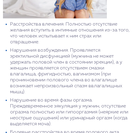
Расстройства влечения. Полностью отсутствие
желания вступить в интимные отношения из-за того,
что человек испытывает к ним страх или
отвращение.
Нарушения возбуждения. Проявляется
эректильной дисфункцией (мужчина не может
удержать половой член в состоянии эрекции), а у
женщин проявляется отсутствием смазки
влагалища, фригидностью, вагинизмом (при
проникновении полового члена во влагалище
возникает непроизвольный спазм ввлагалищных
мышц).
Нарушение во время фазы оргазма.
Преждевременное эякуляция у мужчин, отсутствие
огразма полностью или гипооргазмия (неяркие или
неострые ощущения) или уринарный оргазм (когда
выделяется моча).
Болевые расстройства во время полового акта.