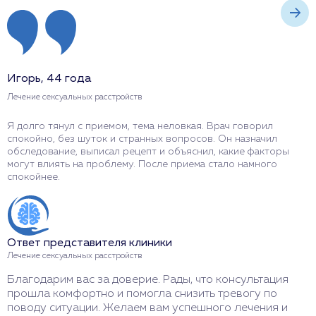
Игорь, 44 года
М
Лечение сексуальных расстройств
Л
Я долго тянул с приемом, тема неловкая. Врач говорил
Я
спокойно, без шуток и странных вопросов. Он назначил
с
обследование, выписал рецепт и объяснил, какие факторы
а
могут влиять на проблему. После приема стало намного
н
спокойнее.
ш
Ответ представителя клиники
О
Лечение сексуальных расстройств
Л
Благодарим вас за доверие. Рады, что консультация
С
прошла комфортно и помогла снизить тревогу по
у
поводу ситуации. Желаем вам успешного лечения и
п