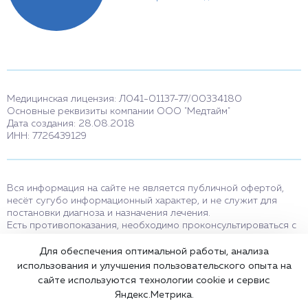
Медицинская лицензия: Л041-01137-77/00334180
Основные реквизиты компании ООО "Медтайм"
Дата создания: 28.08.2018
ИНН: 7726439129
Вся информация на сайте не является публичной офертой,
несёт сугубо информационный характер, и не служит для
постановки диагноза и назначения лечения.
Есть противопоказания, необходимо проконсультироваться с
врачом. Консультационные услуги, оказываемые по телефону,
мессенджерам и в соцсетях носят исключительно
Для обеспечения оптимальной работы, анализа
информационный характер и не являются медицинскими
использования и улучшения пользовательского опыта на
услугами.
сайте используются технологии cookie и сервис
Оставаясь на сайте вы соглашаетесь на использование cookies.
Яндекс.Метрика.
18+