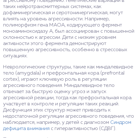
агрессивному поведению. Генетические вариации в
таких нейротрансмиттерных системах, как
дофаминергическая и серотонинергическая, могут
влиять на уровень агрессивности. Например,
полиморфизм гена MAOA, кодирующего фермент
моноаминоксидазу А, был ассоциирован с повышенной
склонностью к агрессии. Дети с низким уровнем
активности этого фермента демонстрируют
повышенную агрессивность, особенно в стрессовых
ситуациях.
Неврологические структуры, такие как миндалевидное
тело (amygdala) и префронтальная кора (prefrontal
cortex), играют ключевую роль в регуляции
агрессивного поведения. Миндалевидное тело
отвечает за быструю оценку угроз и запуск
агрессивной реакции, тогда как префронтальная кора
участвует в контроле и регуляции таких реакций.
Дисфункция этих структур может приводить к
недостаточной регуляции агрессивного поведения, что
наблюдается, например, у детей с диагнозом
Синдром
дефицита внимания
с гиперактивностью (СДВГ).