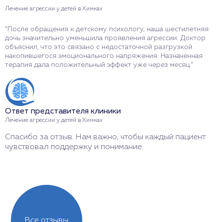
Лечение агрессии у детей в Химках
Л
“После обращения к детскому психологу, наша шестилетняя
“
дочь значительно уменьшила проявления агрессии. Доктор
с
объяснил, что это связано с недостаточной разгрузкой
К
накопившегося эмоционального напряжения. Назначенная
с
терапия дала положительный эффект уже через месяц.”
п
с
Ответ представителя клиники
О
Лечение агрессии у детей в Химках
Л
Спасибо за отзыв. Нам важно, чтобы каждый пациент
И
чувствовал поддержку и понимание.
л
Все отзывы