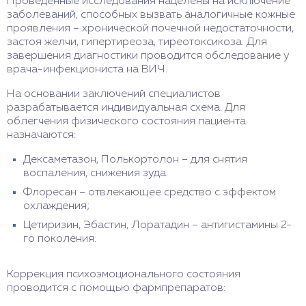
Проведенные исследования нацелены на исключение
заболеваний, способных вызвать аналогичные кожные
проявления – хронической почечной недостаточности,
застоя желчи, гипертиреоза, тиреотоксикоза. Для
завершения диагностики проводится обследование у
врача-инфекциониста на ВИЧ.
На основании заключений специалистов
разрабатывается индивидуальная схема. Для
облегчения физического состояния пациента
назначаются:
Дексаметазон, Полькортолон – для снятия
воспаления, снижения зуда.
Флоресан – отвлекающее средство с эффектом
охлаждения;
Цетиризин, Эбастин, Лоратадин – антигистамины 2-
го поколения.
Коррекция психоэмоционального состояния
проводится с помощью фармпрепаратов: