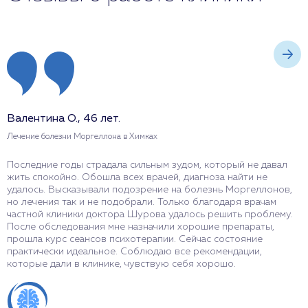
Валентина О., 46 лет.
Е
Лечение болезни Моргеллона в Химках
Л
Последние годы страдала сильным зудом, который не давал
Д
жить спокойно. Обошла всех врачей, диагноза найти не
ч
удалось. Высказывали подозрение на болезнь Моргеллонов,
п
но лечения так и не подобрали. Только благодаря врачам
в
частной клиники доктора Шурова удалось решить проблему.
п
После обследования мне назначили хорошие препараты,
т
прошла курс сеансов психотерапии. Сейчас состояние
д
практически идеальное. Соблюдаю все рекомендации,
з
которые дали в клинике, чувствую себя хорошо.
с