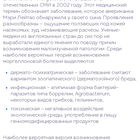
отечественных СМИ в 2002 году. Этот медицинский
термин обозначает заболевание, которое американка
Мэри Лейтао обнаружила у своего сына. Проявления
разнообразны – ощущение ползающих под кожей
насекомых, зуд, незаживающие расчесы. Ученые-
медики из англоязычных стран до сих пор не
выработали единого мнения по поводу причин
возникновения малоизученной патологии. Среди
наиболее вероятных теорий возникновения
моргеллоновой болезни выделяются:
дермато-психиатрическая – заболевание считают
вариантом зоопатического (дерматозойного) бреда;
инфекционная – атипичная форма бактерий-
паразитов типа боррелии, Agrobacterium,
некоторых видов грибков, гельминтов;
токсическая – негативное воздействие
экологической среды, употребление в пищу
генномодифицированных продуктов.
Наиболее вероятная версия возникновения