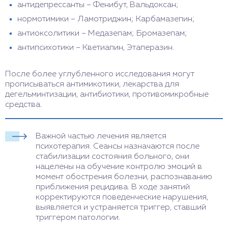
антидепрессанты – Фенибут, Вальдоксан;
нормотимики – Ламотриджин; Карбамазепин;
антиоксолитики – Медазепам; Бромазепам;
антипсихотики – Кветиапин, Этаперазин.
После более углубленного исследования могут
прописываться антимикотики, лекарства для
дегельминтизации, антибиотики, противомикробные
средства.
Важной частью лечения является
психотерапия. Сеансы назначаются после
стабилизации состояния больного, они
нацелены на обучение контролю эмоций в
момент обострения болезни, распознаванию
приближения рецидива. В ходе занятий
корректируются поведенческие нарушения,
выявляется и устраняется триггер, ставший
триггером патологии.