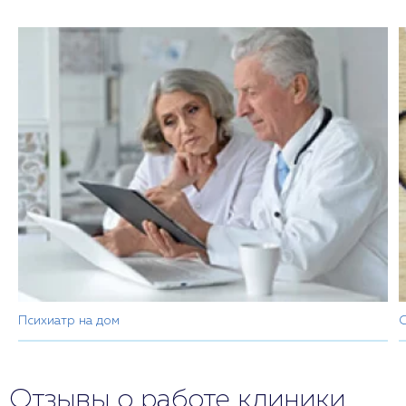
Психиатр на дом
С
Отзывы о работе клиники