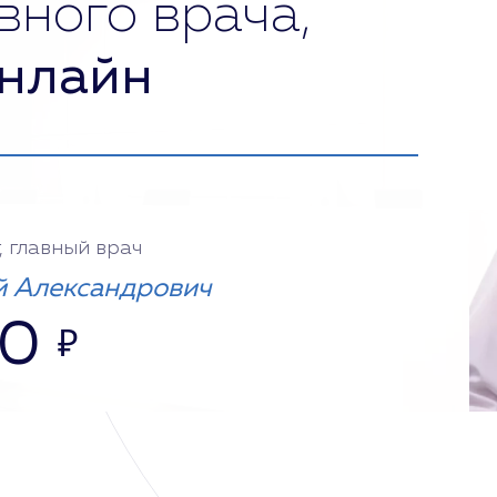
вного врача,
нлайн
, главный врач
 Александрович
00
₽