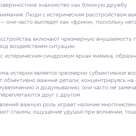
оверхностное знакомство как близкую дружбу.
нимания. Люди с истерическим расстройством вы
— они часто выглядят как «фрики», поскольку нег
асстройства включают чрезмерную внушаемость п
под воздействием ситуации.
с истерическим синдромом яркая мимика, образна
ма истерии является чрезмерно субъективное во
т объективно важные детали, концентрируясь на 
еувеличению и додумыванию, они часто не замеч
переплетаются друг с другом.
влений важную роль играет наличие многочисленн
ают спазмы, ощущение удушья при волнении, тошн