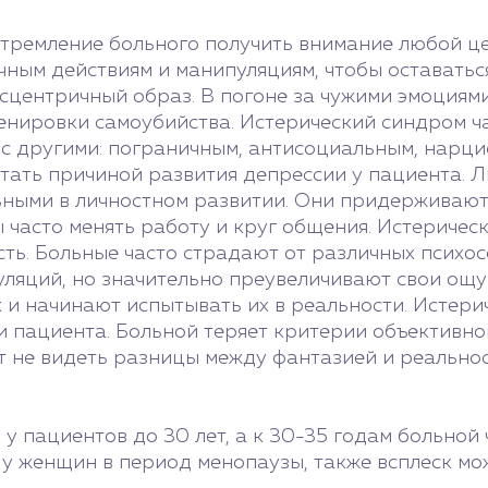
стремление больного получить внимание любой це
чным действиям и манипуляциям, чтобы оставатьс
ксцентричный образ. В погоне за чужими эмоциям
нировки самоубийства. Истерический синдром чащ
 с другими: пограничным, антисоциальным, нарцис
стать причиной развития депрессии у пациента.
льными в личностном развитии. Они придерживают
ы часто менять работу и круг общения. Истериче
сть. Больные часто страдают от различных психо
ляций, но значительно преувеличивают свои ощу
и начинают испытывать их в реальности. Истери
 пациента. Больной теряет критерии объективной
т не видеть разницы между фантазией и реальнос
у пациентов до 30 лет, а к 30-35 годам больной
 у женщин в период менопаузы, также всплеск мо