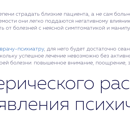
епени страдать близкие пациента, а не сам боль
емости они легко поддаются негативному влиянию
ь от болезней с неясной симптоматикой и манип
врачу-психиатру
, для него будет достаточно се
скольку успешное лечение невозможно без активн
воей болезни: повышенное внимание, поощрение, з
рического рас
явления психи