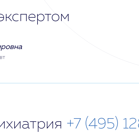
экспертом
ировна
вт
сихиатрия
+7 (495) 1