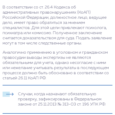
характеристики с работы и учебы. Понадобится
диспансер или наличие сведений о семейных
состояния лица психиатром. Врач применяет
личное дело — там может быть информация о
В соответствии со ст. 26.4 Кодекса об
психических расстройствах.
психодиагностические тесты, интервью и
состоянии здоровья, прежних психических
административных правонарушениях (КоАП)
наблюдение. Затем эксперт анализирует
расстройствах и других факторах, важных для
Российской Федерации, должностное лицо, ведущее
собранные данные и подготавливает заключение.
экспертизы.
дело, имеет право обратиться за мнением
специалистов. Для этой цели привлекают психолога,
Документ предоставляют в суд в качестве
психиатра или комиссию. Полученное заключение
доказательства.
считается доказательством для суда. Подать заявление
могут в том числе следственные органы.
Аналогично применению в уголовном и гражданском
правосудии выводы экспертизы не являются
обязательными для учета, однако несогласие с ними
или нежелание учитывать результаты в последующем
процессе должно быть обосновано в соответствии со
статьей 26.11 КоАП РФ.
Случаи, когда назначают обязательную
проверку, зафиксированы в Федеральном
законе от 25.11.2013 № 313-03 ст. 196 УПК РФ.