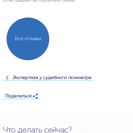
Благодарим за обратную связь.
о
Все отзывы
Экспертиза у судебного психиатра
Поделиться
Что делать сейчас?