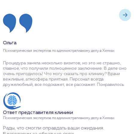
Ольга
Е
Психиатрическая экспертиза по административному делу в Химках
П
Процедура заняла несколько визитов, но это не страшно,
О
главное, что получили полноценное заключение. В деле оно
э
очень пригодилось! Что могу сказать про клинику? Врачи
х
вежливые, атмосфера приятная. Персонал всегда
у
дружелюбный, все подскажет, все расскажет. Понравилось.
м
Ответ представителя клиники
О
Психиатрическая экспертиза по административному делу в Химках
П
Рады, что смогли оправдать ваши ожидания.
С