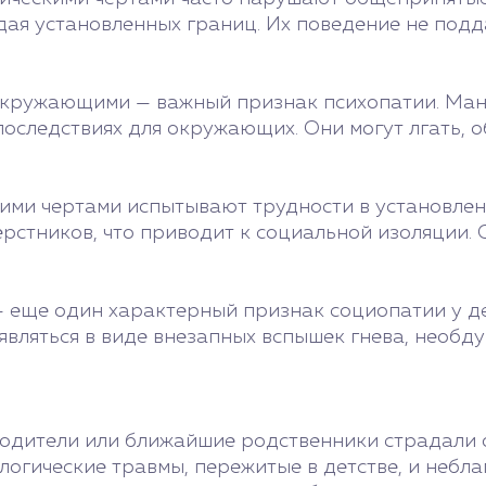
юдая установленных границ. Их поведение не под
кружающими — важный признак психопатии. Мани
 последствиях для окружающих. Они могут лгать,
кими чертами испытывают трудности в установле
ерстников, что приводит к социальной изоляции.
 еще один характерный признак социопатии у де
являться в виде внезапных вспышек гнева, необд
 родители или ближайшие родственники страдали
логические травмы, пережитые в детстве, и небла