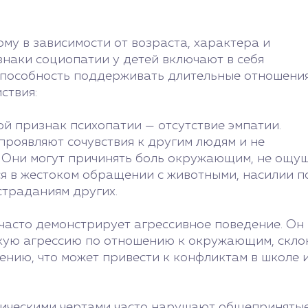
му в зависимости от возраста, характера и
наки социопатии у детей включают в себя
еспособность поддерживать длительные отношения
ствия:
ой признак психопатии — отсутствие эмпатии.
проявляют сочувствия к другим людям и не
. Они могут причинять боль окружающим, не ощу
ся в жестоком обращении с животными, насилии п
страданиям других.
часто демонстрирует агрессивное поведение. Он
скую агрессию по отношению к окружающим, скло
ению, что может привести к конфликтам в школе 
ическими чертами часто нарушают общепринятые 