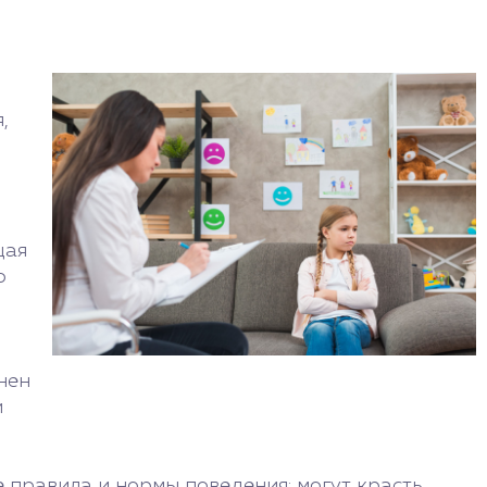
,
щая
о
нен
и
правила и нормы поведения: могут красть,