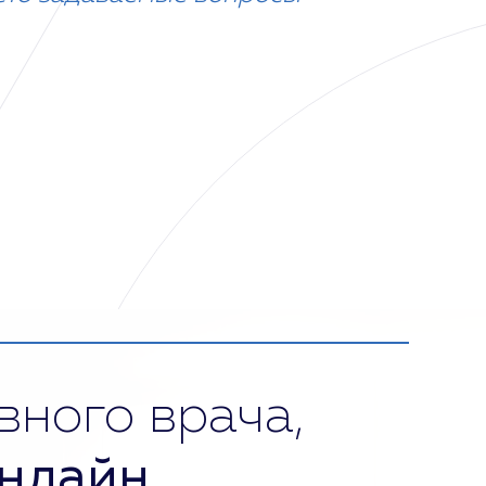
вного врача,
нлайн