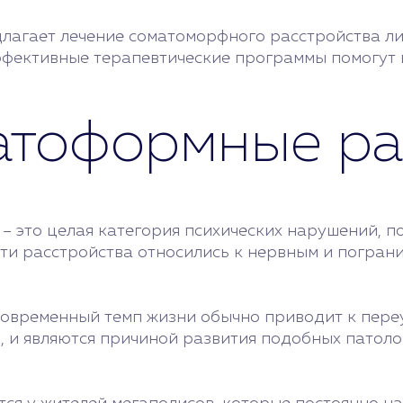
агает лечение соматоморфного расстройства лич
ффективные терапевтические программы помогут 
матоформные ра
 – это целая категория психических нарушений,
эти расстройства относились к нервным и погран
Современный темп жизни обычно приводит к пере
дь, и являются причиной развития подобных пато