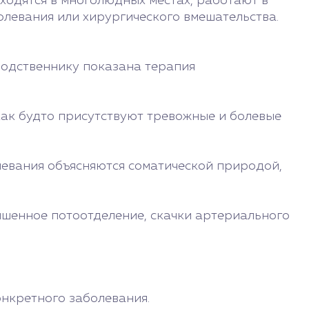
ходятся в многолюдных местах, работают в
левания или хирургического вмешательства.
родственнику показана терапия
 как будто присутствуют тревожные и болевые
левания объясняются соматической природой,
вышенное потоотделение, скачки артериального
онкретного заболевания.