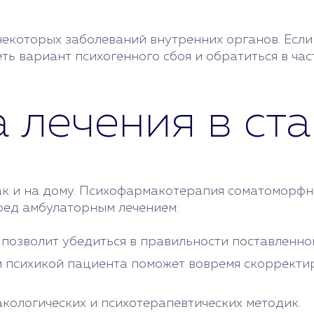
екоторых заболеваний внутренних органов. Если
еть вариант психогенного сбоя и обратиться в ч
 лечения в ст
ак и на дому. Психофармакотерапия соматоморфн
ред амбулаторным лечением:
озволит убедиться в правильности поставленног
 психикой пациента поможет вовремя скорректир
ологических и психотерапевтических методик.