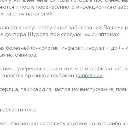
ся у жителей мегаполисов, которые постоянно на
ются и после перенесенного инфекционного забо
икновения патологий.
звиваются несуществующие заболевания. Вашему 
ке доктора Шурова при следующих симптомах:
х болезней (онкология, инфаркт, инсульт и др.) -
ых источников.
ния - уверения врача о том, что жалобы на забо
ановятся причиной глубокой
депрессии
.
 сердца, тахикардия, частое мочеиспускание, по
 области тела.
ых невозможно составить картину какого-либо к