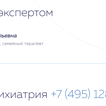
экспертом
льевна
т, семейный терапевт
сихиатрия
+7 (495) 1