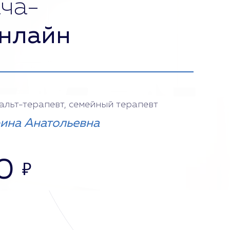
ча-
нлайн
тальт-терапевт, семейный терапевт
ина Анатольевна
0
₽