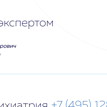
экспертом
рович
ч
сихиатрия
+7 (495) 1