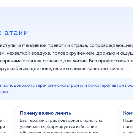
е атаки
риступы интенсивной тревоги и страха, сопровождающие
м, нехваткой воздуха, головокружением, дрожью и ощу
оспринимаются как опасные для жизни. Без профессионал
руя избегающее поведение и снижая качество жизни.
 атак подбираются врачом-психиатром или психотерапевтом пос
елях.
Почему важно лечить
Ком
е
Без терапии страх повторного приступа
Паци
при
усиливается, формируется избегание
пани