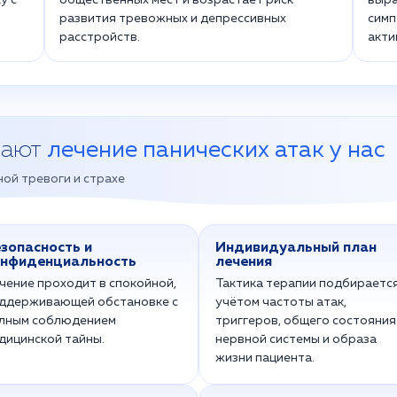
у с
общественных мест и возрастает риск
выра
развития тревожных и депрессивных
симп
расстройств.
акти
рают
лечение панических атак у нас
ой тревоги и страхе
зопасность и
Индивидуальный план
нфиденциальность
лечения
чение проходит в спокойной,
Тактика терапии подбирается
ддерживающей обстановке с
учётом частоты атак,
лным соблюдением
триггеров, общего состояния
дицинской тайны.
нервной системы и образа
жизни пациента.