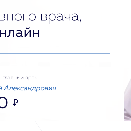
вного врача,
нлайн
, главный врач
 Александрович
0
₽