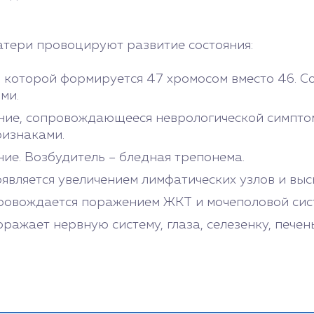
атери провоцируют развитие состояния:
и которой формируется 47 хромосом вместо 46. 
ми.
ние, сопровождающееся неврологической симптом
ризнаками.
ие. Возбудитель – бледная трепонема.
является увеличением лимфатических узлов и высы
провождается поражением ЖКТ и мочеполовой сист
ажает нервную систему, глаза, селезенку, печень 