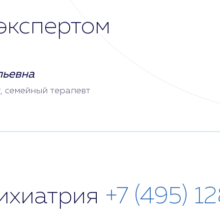
экспертом
льевна
т, семейный терапевт
сихиатрия
+7 (495) 1