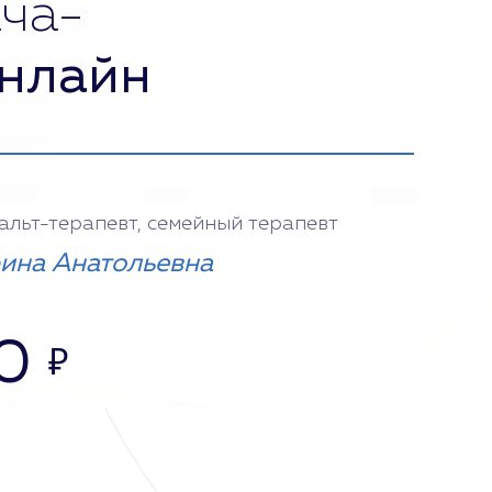
ча-
нлайн
тальт-терапевт, семейный терапевт
ина Анатольевна
0
₽