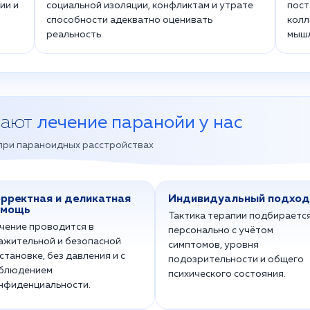
ии и
социальной изоляции, конфликтам и утрате
пост
способности адекватно оценивать
колл
реальность.
мышл
рают
лечение паранойи у нас
при параноидных расстройствах
рректная и деликатная
Индивидуальный подход
омощь
Тактика терапии подбираетс
чение проводится в
персонально с учётом
ажительной и безопасной
симптомов, уровня
становке, без давления и с
подозрительности и общего
блюдением
психического состояния.
нфиденциальности.