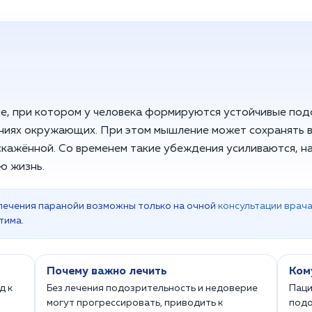
ие, при котором у человека формируются устойчивые под
иях окружающих. При этом мышление может сохранять 
скажённой. Со временем такие убеждения усиливаются, 
ю жизнь.
лечения паранойи возможны только на очной
консультации врач
тима.
Почему важно лечить
Ком
д к
Без лечения подозрительность и недоверие
Паци
могут прогрессировать, приводить к
подо