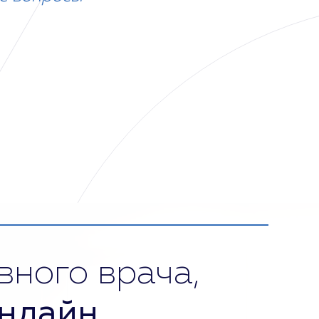
вного врача,
нлайн