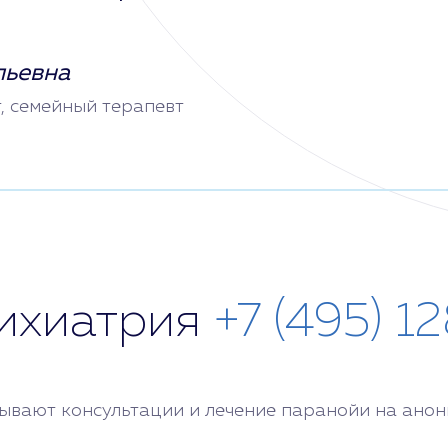
льевна
т, семейный терапевт
сихиатрия
+7 (495) 1
вают консультации и лечение паранойи на анони