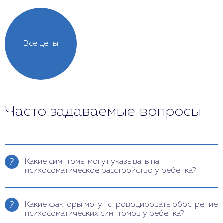
Все цены
Часто задаваемые вопросы
Какие симптомы могут указывать на
психосоматическое расстройство у ребенка?
Симптомы могут включать повторяющиеся
головные боли, боли в животе, расстройства
Какие факторы могут спровоцировать обострение
пищеварения, такие как запоры или диарея, а
психосоматических симптомов у ребенка?
также боли в мышцах и суставах. Часто эти