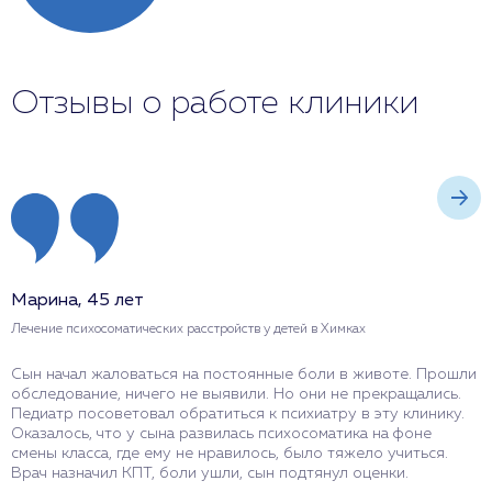
Отзывы о работе клиники
Марина, 45 лет
А
Лечение психосоматических расстройств у детей в Химках
Л
Сын начал жаловаться на постоянные боли в животе. Прошли
П
обследование, ничего не выявили. Но они не прекращались.
д
Педиатр посоветовал обратиться к психиатру в эту клинику.
в
Оказалось, что у сына развилась психосоматика на фоне
т
смены класса, где ему не нравилось, было тяжело учиться.
к
Врач назначил КПТ, боли ушли, сын подтянул оценки.
н