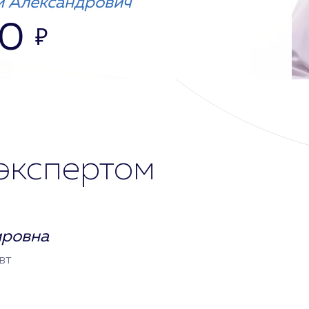
 Александрович
00
₽
экспертом
ировна
вт