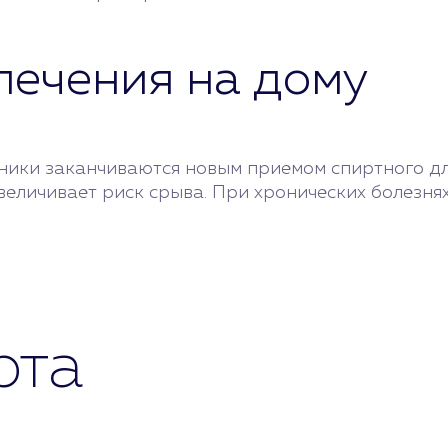
лечения на дому
ники заканчиваются новым приемом спиртного дл
величивает риск срыва. При хронических болезня
рта