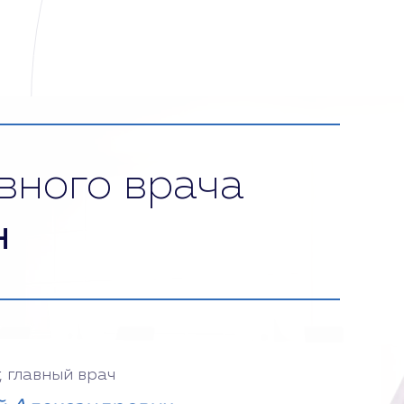
вного врача
н
, главный врач