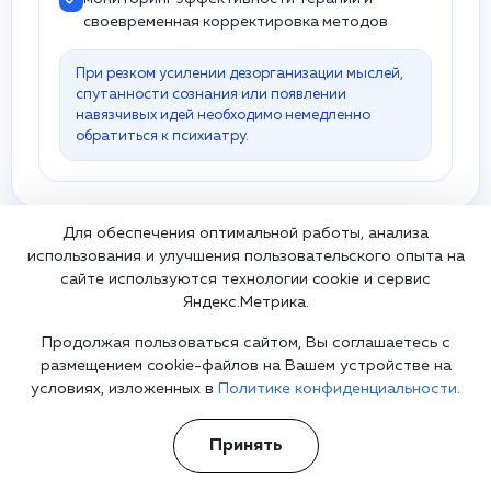
своевременная корректировка методов
При резком усилении дезорганизации мыслей,
спутанности сознания или появлении
навязчивых идей необходимо немедленно
обратиться к психиатру.
Для обеспечения оптимальной работы, анализа
использования и улучшения пользовательского опыта на
Врач, оказывающий услугу
сайте используются технологии cookie и сервис
Яндекс.Метрика.
Шуров Василий Александрович
Продолжая пользоваться сайтом, Вы соглашаетесь с
Психиатр
нарколог
главный врач
размещением cookie-файлов на Вашем устройстве на
Василий Шуров
– главный врач, врач-нарколог,
условиях, изложенных в
Политике конфиденциальности.
психиатр, психотерапевт, один из самых опытных и
известных психиатров-наркологов в Москве и
Принять
России. Более 15 лет он занимается реабилитацией
наркоманов и алкоголиков, проводит диагностику и