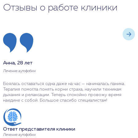
Отзывы о работе клиники
Анна, 28 лет
Д
Лечение аутофобии
Л
Боялась оставаться одна даже на час — начиналась паника.
И
Терапия помогла понять корни страха, научили техникам
и
дыхания и релаксации. Теперь спокойно провожу время
н
наедине с собой. Большое спасибо специалистам!
п
Ответ представителя клиники
О
Лечение аутофобии
Л