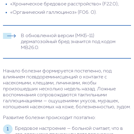
«Хроническое бредовое расстройство» (F22.0);
«Органический галлюциноз» (F06. 0).
В обновленной версии (МКБ-11)
дерматозойный бред значится под кодом
MB26.0.
Начало болезни формируется постепенно, под
влиянием псевдореминисценций о контакте с
насекомыми, клещами, личинками, якобы
произошедших несколько недель назад. Ложные
воспоминания сопровождаются тактильными
галлюцинациями — ощущениями укусов, мурашек,
копошения насекомых на коже, болезненностью, зудом.
Развитие болезни происходит поэтапно:
Бредовое настроение — больной считает, что в