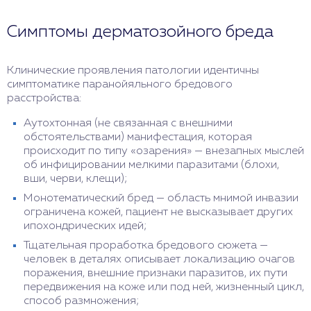
Симптомы дерматозойного бреда
Клинические проявления патологии идентичны
симптоматике паранойяльного бредового
расстройства:
Аутохтонная (не связанная с внешними
обстоятельствами) манифестация, которая
происходит по типу «озарения» — внезапных мыслей
об инфицировании мелкими паразитами (блохи,
вши, черви, клещи);
Монотематический бред — область мнимой инвазии
ограничена кожей, пациент не высказывает других
ипохондрических идей;
Тщательная проработка бредового сюжета —
человек в деталях описывает локализацию очагов
поражения, внешние признаки паразитов, их пути
передвижения на коже или под ней, жизненный цикл,
способ размножения;