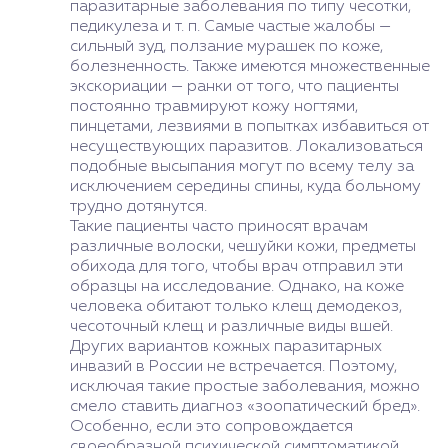
паразитарные заболевания по типу чесотки,
педикулеза и т. п. Самые частые жалобы —
сильный зуд, ползание мурашек по коже,
болезненность. Также имеются множественные
экскориации — ранки от того, что пациенты
постоянно травмируют кожу ногтями,
пинцетами, лезвиями в попытках избавиться от
несуществующих паразитов. Локализоваться
подобные высыпания могут по всему телу за
исключением середины спины, куда больному
трудно дотянутся.
Такие пациенты часто приносят врачам
различные волоски, чешуйки кожи, предметы
обихода для того, чтобы врач отправил эти
образцы на исследование. Однако, на коже
человека обитают только клещ демодекоз,
чесоточный клещ и различные виды вшей.
Других вариантов кожных паразитарных
инвазий в России не встречается. Поэтому,
исключая такие простые заболевания, можно
смело ставить диагноз «зоопатический бред».
Особенно, если это сопровождается
своеобразной психической симптоматикой.