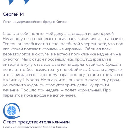
Сергей М
А
Лечение дерматозойного бреда в Химках
Л
Сколько себя помню, мой дедушка страдал ипохондрией.
У
Недавно у него появилась новая навязчивая идея — паразиты.
И
Теперь он пребывает в непоколебимой уверенности, что под
и
его кожей ползают крошечные червячки. Обошел всех
с
дерматологов в округе, в местной поликлинике над ним уже
э
смеются. Мы с отцом посовещались, проштудировали в
«
интернете кучу отзывов о лечении дерматозойного бреда и
в
поняли, что без психиатра тут не обойтись. Сказали дедушке,
с
что записали его к частному паразитологу, а сами отвезли его
ч
в клинику Шурова. Не знаю, что конкретно сказал ему врач,
п
но каким-то чудом он смог уговорить дедушку пройти
с
лечение. Прошло три недели — полет нормальный. Про
паразитов пока вроде не вспоминает.
О
Л
Ответ представителя клиники
Б
Лечение дерматозойного бреда в Химках