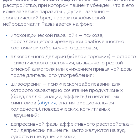
расстройство, при котором пациент убежден, что в его
коже завелись паразиты. Другие названия —
зоопатический бред, паразитофобический
нейродерматит. Развивается на фоне:
ипохондрической паранойи — психоза,
проявляющегося чрезмерной озабоченностью
состоянием собственного здоровья;
алкогольного делирия («белой горячки») — острого
психотического состояния, вызванного резкой
отменой алкоголя или снижением привычной дозы
после длительного употребления;
шизофрении — психическом заболевании для
которого характерно сочетание продуктивных
(бред, галлюцинации, аффекты) и негативных
симптомов (
абулия
, апатия, эмоциональная
холодность), поведенческих, когнитивных
нарушений;
депрессивной фазы аффективного расстройства —
при депрессии пациенты часто жалуются на зуд,
сухость и шелушение кожи;