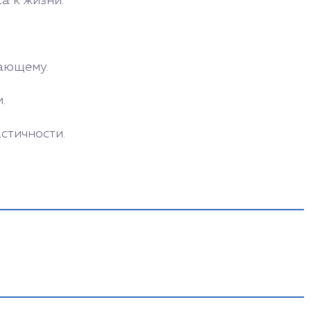
а к жизни.
жающему.
.
стичности.
тизы.