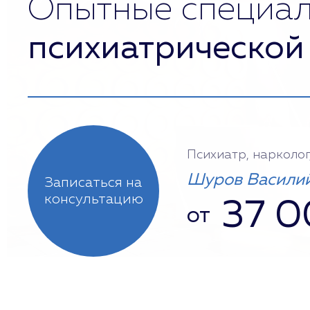
Опытные специа
психиатрической
Психиатр, нарколог
Шуров Василий
Записаться на
консультацию
37 
от