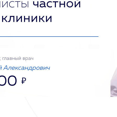
листы
частной
 клиники
, главный врач
 Александрович
000
₽