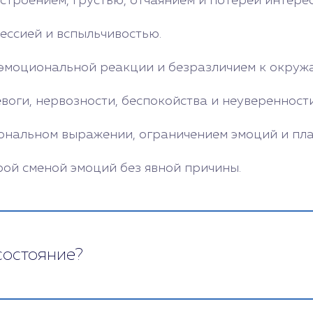
троением, грустью, отчаянием и потерей интерес
ессией и вспыльчивостью.
м эмоциональной реакции и безразличием к окру
оги, нервозности, беспокойства и неуверенности
ональном выражении, ограничением эмоций и пла
рой сменой эмоций без явной причины.
состояние?
пециалистами в области психиатрической экспер