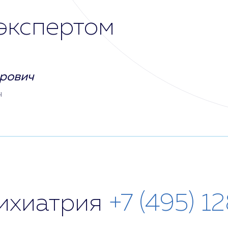
экспертом
рович
ч
сихиатрия
+7 (495) 1