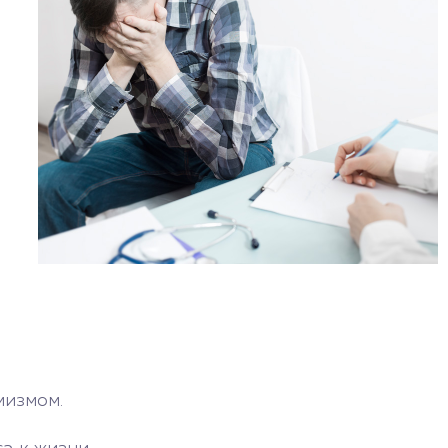
и
мизмом.