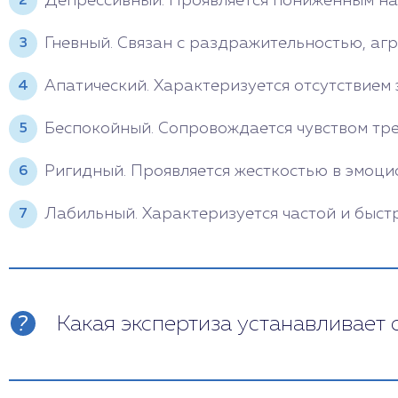
Депрессивный. Проявляется пониженным нас
Гневный. Связан с раздражительностью, агр
Апатический. Характеризуется отсутствие
Беспокойный. Сопровождается чувством трев
Ригидный. Проявляется жесткостью в эмоци
Лабильный. Характеризуется частой и быст
Какая экспертиза устанавливает 
Процедура проводится психиатрами или с