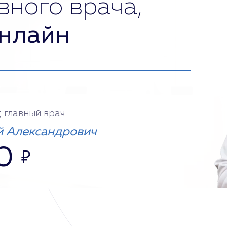
вного врача,
нлайн
, главный врач
 Александрович
0
₽