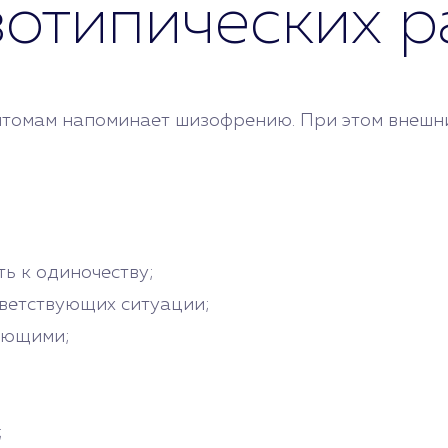
отипических р
птомам напоминает шизофрению. При этом внешн
ть к одиночеству;
ветствующих ситуации;
ающими;
;