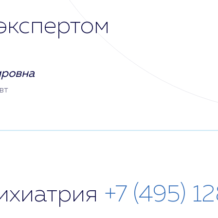
экспертом
ировна
вт
сихиатрия
+7 (495) 1