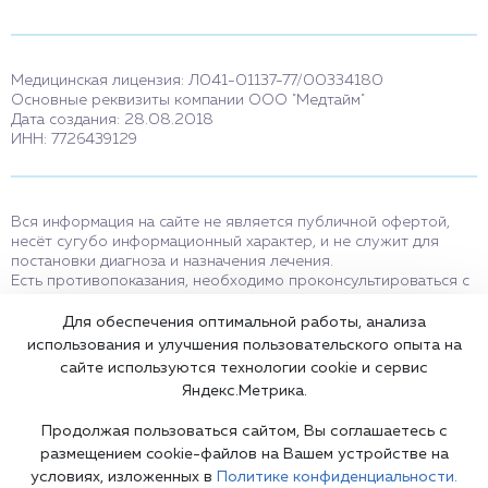
Медицинская лицензия: Л041-01137-77/00334180
Основные реквизиты компании ООО "Медтайм"
Дата создания: 28.08.2018
ИНН: 7726439129
Вся информация на сайте не является публичной офертой,
несёт сугубо информационный характер, и не служит для
постановки диагноза и назначения лечения.
Есть противопоказания, необходимо проконсультироваться с
врачом. Консультационные услуги, оказываемые по телефону,
мессенджерам и в соцсетях носят исключительно
Для обеспечения оптимальной работы, анализа
информационный характер и не являются медицинскими
использования и улучшения пользовательского опыта на
услугами.
сайте используются технологии cookie и сервис
Оставаясь на сайте вы соглашаетесь на использование cookies.
Яндекс.Метрика.
18+
Продолжая пользоваться сайтом, Вы соглашаетесь с
размещением cookie-файлов на Вашем устройстве на
условиях, изложенных в
Политике конфиденциальности.
Карта сайта