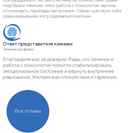
Все раздражало, не было ни минуты спокойствия. Врачи
П
подобрали лечение, плюс работа с психологом научила
В
отслеживать перепады настроения. Сейчас чувствую себя
с
уравновешеннее, могу радоваться мелочам.
ч
Ответ представителя клиники
О
Лечение дисфории
Л
Благодарим вас за доверие. Рады, что лечение и
С
работа с психологом помогли стабилизировать
т
эмоциональное состояние и вернуть внутреннее
о
равновесие. Желаем вам спокойствия и гармонии.
с
Все отзывы