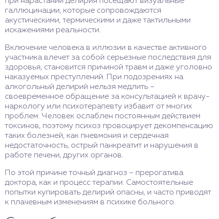
при нарастании делирия посещают визуальные
галлюцинации, которые сопровождаются
акустическими, термическими и даже тактильными
искажениями реальности.
Включение человека в иллюзии в качестве активного
участника влечет за собой серьезные последствия для
здоровья, становится причиной травм и даже уголовно
наказуемых преступлений. При подозрениях на
алкогольный делирий нельзя медлить –
своевременное обращение за консультацией к врачу-
наркологу или психотерапевту избавит от многих
проблем. Человек ослаблен постоянным действием
токсинов, поэтому психоз провоцирует декомпенсацию
таких болезней, как пневмония и сердечная
недостаточность, острый панкреатит и нарушения в
работе печени, других органов.
По этой причине точный диагноз – прерогатива
доктора, как и процесс терапии. Самостоятельные
попытки купировать делирий опасны, и часто приводят
к плачевным изменениям в психике больного.