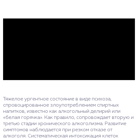
Тяжелое ургентное состояние в виде психоза,
спровоцированное злоупотреблением спиртных
напитков, известно как алкогольный делирий или
«белая горячка». Как правило, сопровождает вторую и
третью стадии хронического алкоголизма. Развитие
симптомов наблюдается при резком отказе от
алкоголя. Систематическая интоксикация клеток