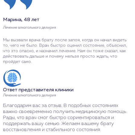
Марина, 48 лет
И
Лечение алкогольного делирия
Л
Мы вызвали врача брату после запоя, когда он начал видеть
У
то, чего не было. Врач быстро оценил состояние, объяснил,
р
что это опасно, и назначил лечение. Нам он тоже сказал, как
о
действовать дальше и почему нельзя просто ждать, что
о
пройдет само.
О
Ответ представителя клиники
Л
Лечение алкогольного делирия
С
Благодарим вас за отзыв. В подобных состояниях
в
важно своевременно получить медицинскую помощь.
Ж
Рады, что врач смог быстро сориентироваться и
в
поддержать вашу семью. Желаем вашему брату
восстановления и стабильного состояния.