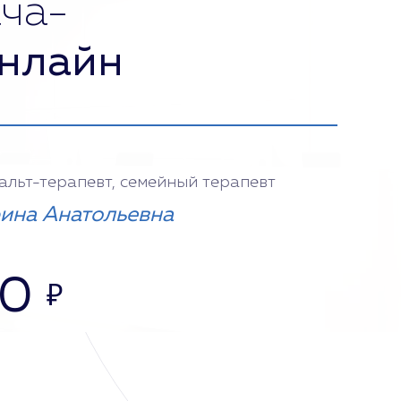
ча-
нлайн
тальт-терапевт, семейный терапевт
ина Анатольевна
00
₽