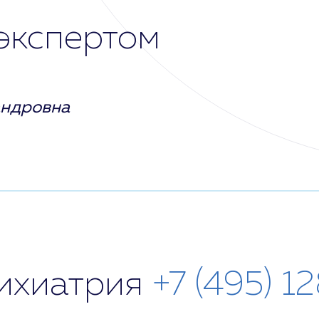
экспертом
андровна
сихиатрия
+7 (495) 1