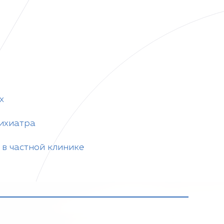
х
сихиатра
в частной клинике