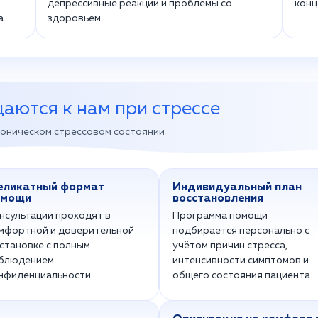
депрессивные реакции и проблемы со
конц
а.
здоровьем.
аются к нам при стрессе
роническом стрессовом состоянии
еликатный формат
Индивидуальный план
омощи
восстановления
нсультации проходят в
Программа помощи
мфортной и доверительной
подбирается персонально с
становке с полным
учётом причин стресса,
блюдением
интенсивности симптомов и
нфиденциальности.
общего состояния пациента.