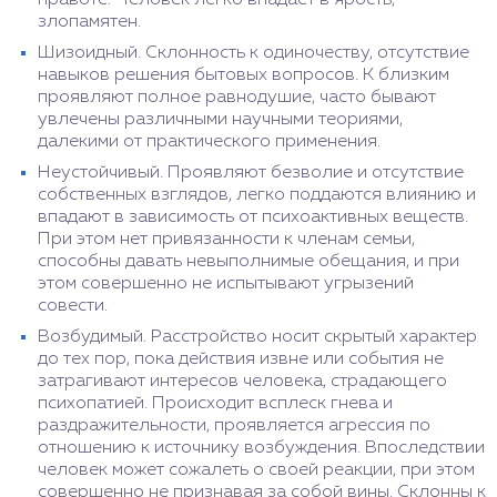
правоте. Человек легко впадает в ярость,
злопамятен.
Шизоидный. Склонность к одиночеству, отсутствие
навыков решения бытовых вопросов. К близким
проявляют полное равнодушие, часто бывают
увлечены различными научными теориями,
далекими от практического применения.
Неустойчивый. Проявляют безволие и отсутствие
собственных взглядов, легко поддаются влиянию и
впадают в зависимость от психоактивных веществ.
При этом нет привязанности к членам семьи,
способны давать невыполнимые обещания, и при
этом совершенно не испытывают угрызений
совести.
Возбудимый. Расстройство носит скрытый характер
до тех пор, пока действия извне или события не
затрагивают интересов человека, страдающего
психопатией. Происходит всплеск гнева и
раздражительности, проявляется агрессия по
отношению к источнику возбуждения. Впоследствии
человек может сожалеть о своей реакции, при этом
совершенно не признавая за собой вины. Склонны к