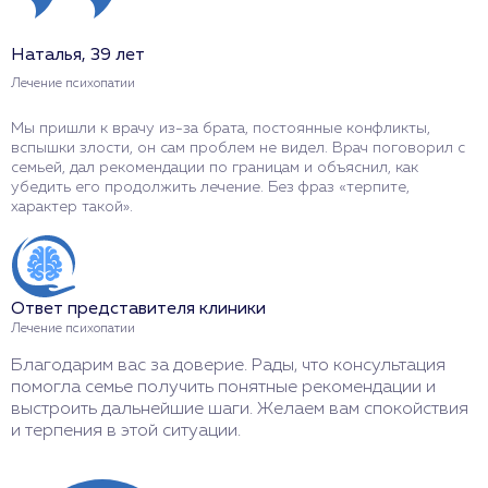
Наталья, 39 лет
С
Лечение психопатии
Л
Мы пришли к врачу из-за брата, постоянные конфликты,
Я
вспышки злости, он сам проблем не видел. Врач поговорил с
м
семьей, дал рекомендации по границам и объяснил, как
н
убедить его продолжить лечение. Без фраз «терпите,
о
характер такой».
О
Ответ представителя клиники
Л
Лечение психопатии
С
Благодарим вас за доверие. Рады, что консультация
у
помогла семье получить понятные рекомендации и
п
выстроить дальнейшие шаги. Желаем вам спокойствия
с
и терпения в этой ситуации.
в