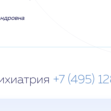
андровна
сихиатрия
+7 (495) 1