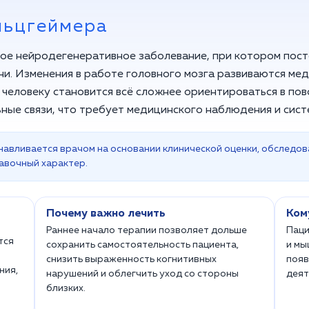
льцгеймера
кое нейродегенеративное заболевание, при котором пос
ни. Изменения в работе головного мозга развиваются мед
 человеку становится всё сложнее ориентироваться в пов
ые связи, что требует медицинского наблюдения и систе
навливается врачом на основании клинической оценки, обследов
авочный характер.
Почему важно лечить
Ком
Раннее начало терапии позволяет дольше
Паци
тся
сохранить самостоятельность пациента,
и мы
снизить выраженность когнитивных
появ
ния,
нарушений и облегчить уход со стороны
деят
близких.