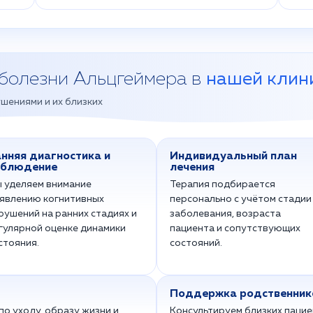
болезни Альцгеймера в
нашей клин
шениями и их близких
нняя диагностика и
Индивидуальный план
аблюдение
лечения
 уделяем внимание
Терапия подбирается
явлению когнитивных
персонально с учётом стадии
рушений на ранних стадиях и
заболевания, возраста
гулярной оценке динамики
пациента и сопутствующих
стояния.
состояний.
Поддержка родственник
о уходу, образу жизни и
Консультируем близких пацие