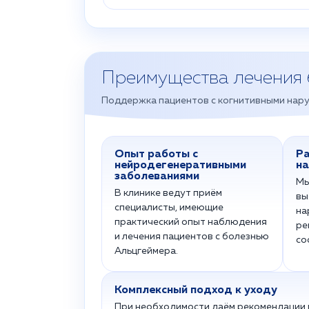
Преимущества лечения 
Поддержка пациентов с когнитивными нару
Опыт работы с
Ра
нейродегенеративными
н
заболеваниями
Мы
В клинике ведут приём
вы
специалисты, имеющие
на
практический опыт наблюдения
ре
и лечения пациентов с болезнью
со
Альцгеймера.
Комплексный подход к уходу
При необходимости даём рекомендации п