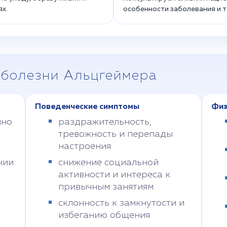
х.
особенности заболевания и т
болезни Альцгеймера
Поведенческие симптомы
Физ
нно
раздражительность,
тревожность и перепады
настроения
нии
снижение социальной
активности и интереса к
привычным занятиям
склонность к замкнутости и
избеганию общения