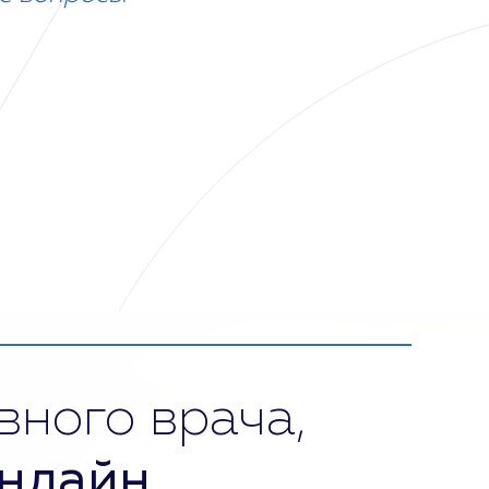
вного врача,
нлайн