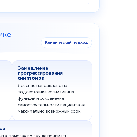
ике
Клинический подход
Замедление
прогрессирования
симптомов
Лечение направлено на
поддержание когнитивных
функций и сохранение
самостоятельности пациента на
максимально возможный срок.
ов
нта, помогая им лучше понимать