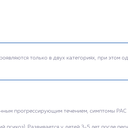
оявляются только в двух категориях, при этом од
енным прогрессирующим течением, симптомы РАС 
ий психоз). Развивается у детей 3-5 лет после п