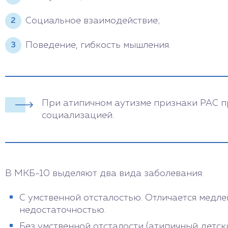
Социальное взаимодействие;
Поведение, гибкость мышления.
При атипичном аутизме признаки РАС пр
социализацией.
В МКБ-10 выделяют два вида заболевания:
С умственной отсталостью. Отличается медл
недостаточностью.
Без умственной отсталости (атипичный детск