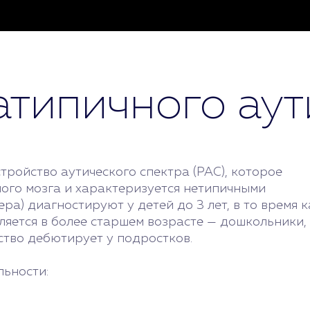
атипичного аут
ройство аутического спектра (РАС), которое
ого мозга и характеризуется нетипичными
а) диагностируют у детей до 3 лет, в то время к
яется в более старшем возрасте — дошкольники,
ство дебютирует у подростков.
льности: