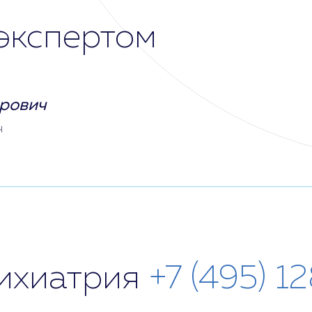
экспертом
рович
ч
сихиатрия
+7 (495) 1