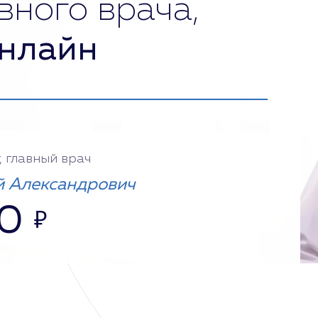
вного врача,
нлайн
, главный врач
 Александрович
0
₽