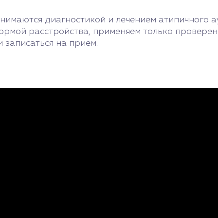
нимаются диагностикой и лечением атипичного а
ормой расстройства, применяем только проверен
и записаться на прием.