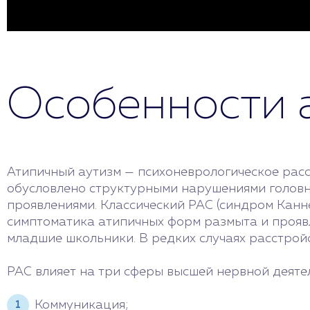
Особенности 
Атипичный аутизм — психоневрологическое расст
обусловлено структурными нарушениями головн
проявлениями. Классический РАС (синдром Каннер
симптоматика атипичных форм размыта и проявл
младшие школьники. В редких случаях расстрой
РАС влияет на три сферы высшей нервной деяте
Коммуникация;