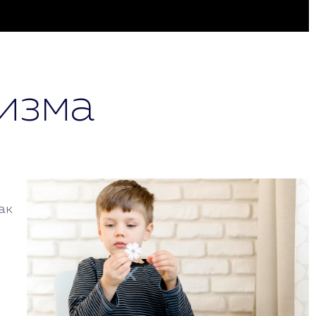
изма
ак