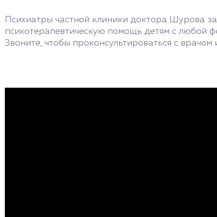
Психиатры частной клиники доктора Шурова за
психотерапевтическую помощь детям с любой ф
Звоните, чтобы проконсультироваться с врачом 